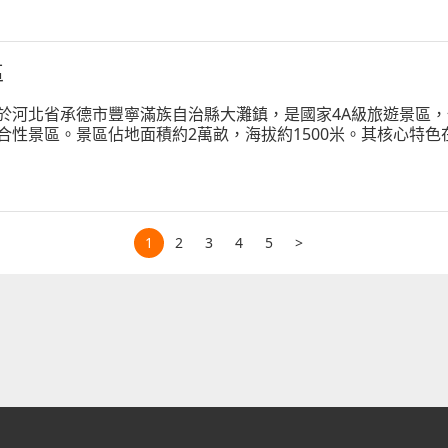
區
於河北省承德市豐寧滿族自治縣大灘鎮，是國家4A級旅遊景區，
合性景區。景區佔地面積約2萬畝，海拔約1500米。其核心特
，隨著季節更迭，森林植被會呈現出綠、黃、紅、橙等豐富色彩
1
2
3
4
5
>