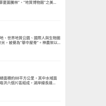
華夏圖騰林"、"地質博物館"之美
》續集的主要外景拍攝地
產地、世界地質公園、國際人與生物圈
.2米，被譽為"華中屋脊"。神農架以
唯一的原始森林區
總面積約88平方公里，其中水域面
和珞洪六個片區組成，湖岸線長達
布，森林覆蓋率達85%