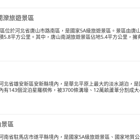
開灤旅遊景區
景區位於河北省唐山市路南區，是國家5A級旅遊景區。景區由唐
積5.8平方公里。其中，唐山南湖旅遊景區佔地5.4平方公里，擁
公里。景區特色為工業遺產保護與生態修復的完美結合，展現了唐
河北省雄安新區安新縣境內，是華北平原上最大的淡水湖泊，是國
內有143個淀泊星羅棋佈，被3700條溝壕、12萬畝蘆葦分割
魚有50多種，還有大面積的蘆葦蕩和千畝連片的荷花淀。景區
之譽
山景區
河南省駐馬店市遂平縣境內，是國家5A級旅遊景區、國家地質公