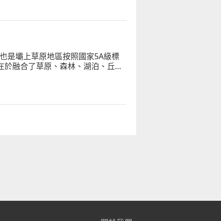
也是壩上草原地區按照國家5A級標
色在於融合了草原、森林、湖泊、丘陵
，「七彩森林」由此得名。