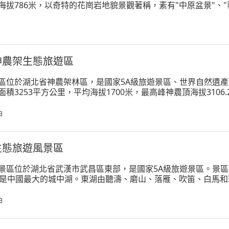
海拔786米，以奇特的花崗岩地貌景觀著稱，素有"中原盆景"、"
國古典名著《西遊記》的創作地之一，也是中央電視台《西遊記
神農架生態旅遊區
區位於湖北省神農架林區，是國家5A級旅遊景區、世界自然遺
積3253平方公里，平均海拔1700米，最高峰神農頂海拔3106
統、豐富的生物多樣性和神秘的神農文化著稱，是北緯31°線上
泊
生態旅遊風景區
景區位於湖北省武漢市武昌區東部，是國家5A級旅遊景區。景區
，是中國最大的城中湖。東湖由聽濤、磨山、落雁、吹笛、白馬
有"九十九灣"之稱。景區內有34座山峰環繞，120多個島嶼星羅棋
泊