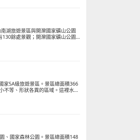
山南湖旅遊景區與開灤國家礦山公園
有130餘處景觀；開灤國家礦山公園
山從工業城市向生態城市的轉型
家5A級旅遊景區。景區總面積366
成大小不等、形狀各異的區域。這裡水產
素有「華北明珠」之稱，亦有「北國江
園、國家森林公園。景區總面積148