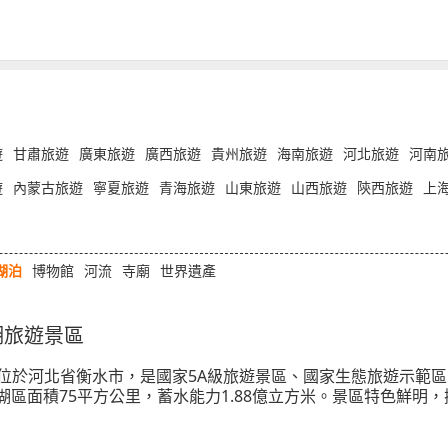
遊
甘肅旅遊
廣東旅遊
廣西旅遊
貴州旅遊
海南旅遊
河北旅遊
河南
遊
內蒙古旅遊
寧夏旅遊
青海旅遊
山東旅遊
山西旅遊
陝西旅遊
上
湖泊
博物館
河流
寺廟
世界遺產
湖旅遊景區
位於河北省衡水市，是國家5A級旅遊景區、國家生態旅遊示範
里，湖區面積75平方公里，蓄水能力1.88億立方米。景區特色鮮
和林地等完整的內陸濕地生態系統。這裡是北溫帶野生動植物的聚
5種等，鳥類更是多達336種