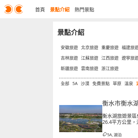
首頁
景點介紹
熱門景點
景點介紹
安徽旅遊
北京旅遊
重慶旅遊
福建旅
吉林旅遊
江蘇旅遊
江西旅遊
遼寧旅
新疆旅遊
雲南旅遊
浙江旅遊
全部
5A
沙漠
免費景點
草原
溫泉
衡水市衡水
衡水湖旅遊景區
26.4平方公
澤、灘塗、草甸
757種、魚類4
5A, 湖泊