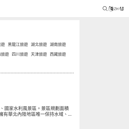
ZH
旅遊
黑龍江旅遊
湖北旅遊
湖南旅遊
海旅遊
四川旅遊
天津旅遊
西藏旅遊
區、國家水利風景區。景區規劃面積
明，擁有華北內陸地區唯一保持水域、沼
集地，已發現植物594種、昆蟲