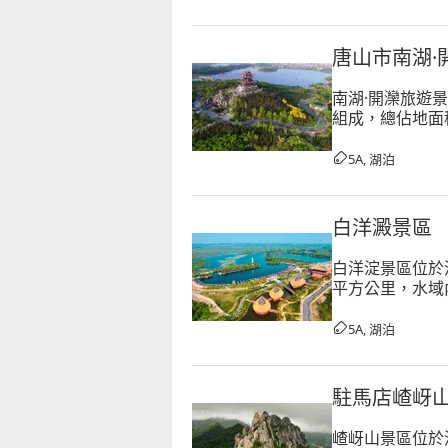
唐山市南湖·
南湖·開灤旅遊
組成，總佔地面
佔地0.4平方
5A, 湖泊
白洋澱景區
白洋淀景區位於
平方公里，水域
資源豐富，淡水
南、北地西湖」
5A, 湖泊
駐馬店嵖岈
嵖岈山景區位於