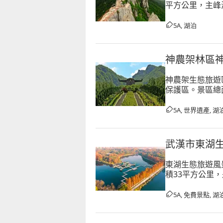
平方公里，主峰
譽。嵖岈山是中
5A, 湖泊
神農架林區
神農架生態旅遊
保護區。景區總面
原始森林生態系
5A, 世界遺產, 湖
武漢市東湖
東湖生態旅遊風
積33平方公里
111.5公里，
5A, 免費景點, 湖