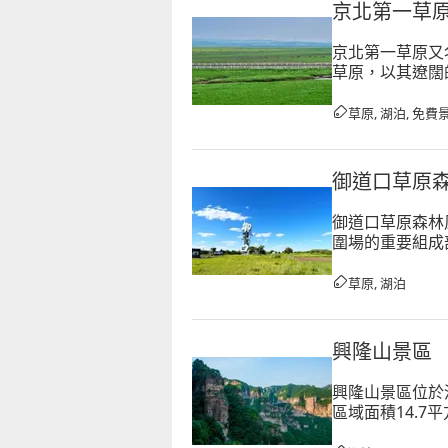
京北第一草
京北第一草原又
草原，以其遼闊
夏季平均氣溫1
草原, 湖泊, 免費
御道口草原
御道口草原森林
圍場的重要組成部
屬寒溫帶大陸性
草原, 湖泊
興隆山景區
興隆山景區位於
區域面積14.
「小張家界」的