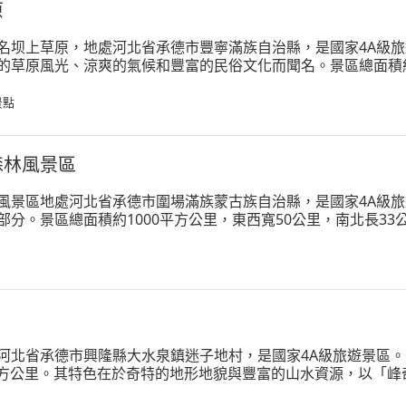
原
名坝上草原，地處河北省承德市豐寧滿族自治縣，是國家4A級
的草原風光、涼爽的氣候和豐富的民俗文化而聞名。景區總面積約3
7.4℃，是夏季避暑、秋季觀光的理想之地。
景點
森林風景區
風景區地處河北省承德市圍場滿族蒙古族自治縣，是國家4A級
分。景區總面積約1000平方公里，東西寬50公里，南北長33公里
季風型高原氣候，年平均氣溫3℃-5℃，夏季涼爽宜人，是避暑
河北省承德市興隆縣大水泉鎮迷子地村，是國家4A級旅遊景區。
7平方公里。其特色在於奇特的地形地貌與豐富的山水資源，以「
美譽。