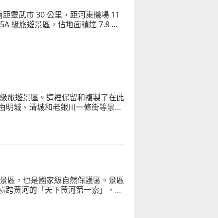
靈武市 30 公里，距河東機場 11
級旅遊景區，佔地面積達 7.8 平
情、長城堡寨等多種元素於一體。
A級旅遊景區。這裡保留和複製了在此
由明城、清城和老銀川一條街等景點
展現了古代西北小鎮的風貌
遊景區，也是國家級自然保護區。景區
橫跨黃河的「天下黃河第一索」，還
區和黃河區兩大區域，其所在區域長