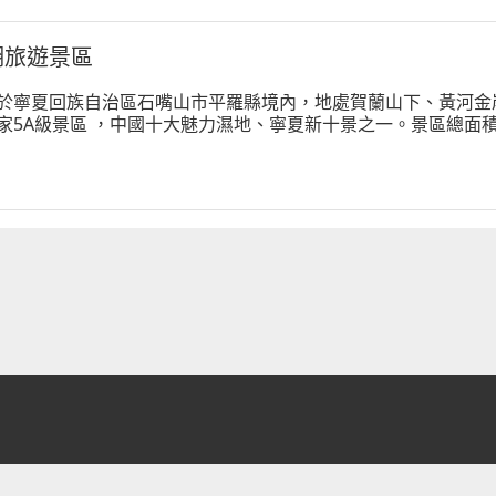
湖旅遊景區
於寧夏回族自治區石嘴山市平羅縣境內，地處賀蘭山下、黃河金
家5A級景區 ，中國十大魅力濕地、寧夏新十景之一。景區總面積8
沙漠面積22.52平方公里。這裡集湖水、沙山、蘆葦、飛鳥、游