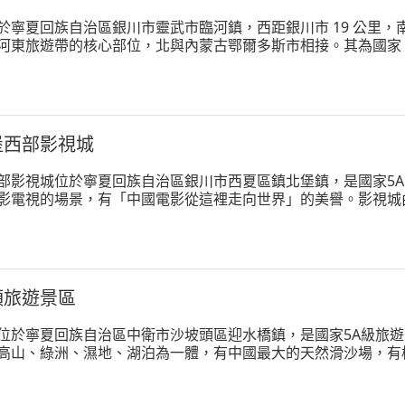
寧夏回族自治區銀川市靈武市臨河鎮，西距銀川市 19 公里，南距
東旅遊帶的核心部位，北與內蒙古鄂爾多斯市相接。其為國家 5A 
色顯著，集考古遺址、峽谷土林、平湖濕地、草原牧歌、大漠風
堡西部影視城
部影視城位於寧夏回族自治區銀川市西夏區鎮北堡鎮，是國家5
影電視的場景，有「中國電影從這裡走向世界」的美譽。影視城
約0.7平方公里。其建築風格古樸粗獷，具有濃厚的西部特色，
頭旅遊景區
位於寧夏回族自治區中衛市沙坡頭區迎水橋鎮，是國家5A級旅
高山、綠洲、濕地、湖泊為一體，有中國最大的天然滑沙場，有
古老水車以及黃河上最古老的運輸工具羊皮筏子。景區分為沙漠
5公里