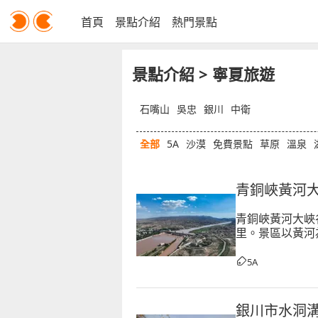
首頁
景點介紹
熱門景點
景點介紹
> 寧夏旅遊
石嘴山
吳忠
銀川
中衛
全部
5A
沙漠
免費景點
草原
溫泉
青銅峽黃河
青銅峽黃河大峽
里。景區以黃河
俗風情，文化呈
5A
銀川市水洞