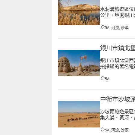
水洞溝旅遊區位於
公里，地處銀川河
方公里。景區特
5A, 河流, 沙漠
銀川市鎮北
銀川市鎮北堡西
拍攝過的著名電
組成，佔地面積
5A
中衛市沙坡
沙坡頭旅遊景區
集大漠、黃河、
有黃河文化代表
約38公里，寬約
5A, 河流, 沙漠