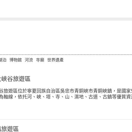
湖泊
博物館
河流
寺廟
世界遺產
大峽谷旅遊區
谷旅遊區位於寧夏回族自治區吳忠市青銅峽市青銅峽鎮，是國家5
為軸線，依托河、峽、塔、寺、山、濕地、古道、古鎮等優質資
現多樣性。這裡是世界灌溉工程遺產核心區，全國重點文物保護
溝旅遊區