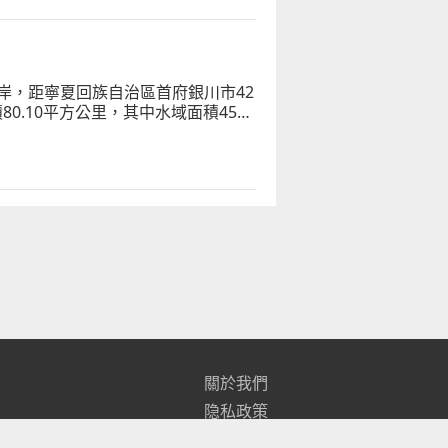
岸，距寧夏回族自治區首府銀川市42
0.10平方公里，其中水域面積45平
魚、遠山、彩荷等七大資源於一體
關於我們
隐私政策
聯繫我們