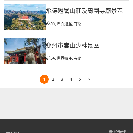
承德避暑山莊及周圍寺廟景區
5A, 世界遺產, 寺廟
鄭州市嵩山少林景區
5A, 世界遺產, 寺廟
1
2
3
4
5
>
關於我們