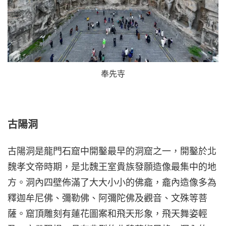
奉先寺
古陽洞
古陽洞是龍門石窟中開鑿最早的洞窟之一，開鑿於北
魏孝文帝時期，是北魏王室貴族發願造像最集中的地
方。洞內四壁佈滿了大大小小的佛龕，龕內造像多為
釋迦牟尼佛、彌勒佛、阿彌陀佛及觀音、文殊等菩
薩。窟頂雕刻有蓮花圖案和飛天形象，飛天舞姿輕