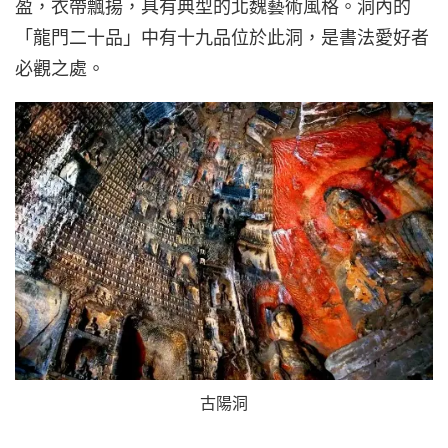
盈，衣帶飄揚，具有典型的北魏藝術風格。洞內的
「龍門二十品」中有十九品位於此洞，是書法愛好者
必觀之處。
古陽洞