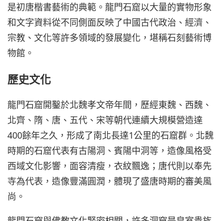
是初唐楷書藝術的典範。龍門石窟以大量的實物形象
和文字資料從不同側面反映了中國古代政治、經濟、
宗教、文化等許多領域的發展變化，堪稱石刻藝術博
物館。
歷史文化
龍門石窟開鑿於北魏孝文帝年間，歷經東魏、西魏、
北齊、隋、唐、五代、宋等朝代連續大規模營造達
400餘年之久，形成了南北長達1公里的石窟群。北魏
時期的石窟代表有古陽洞、賓陽中洞等，造像風格受
西域文化影響，面容清瘦，衣紋飄逸；唐代則以奉先
寺為代表，造像豐滿圓潤，體現了盛唐時期的審美風
尚。
龍門石窟與佛教文化緊密相關，許多洞窟是皇室貴族