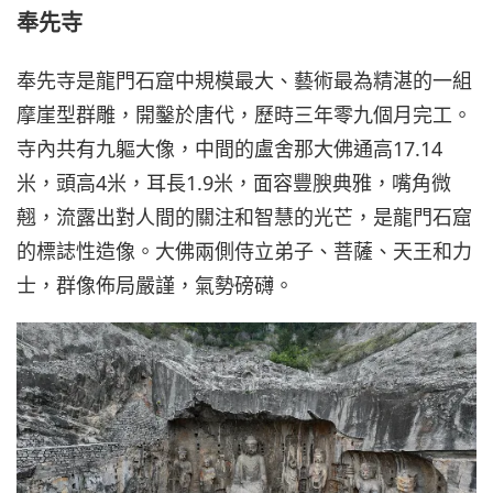
奉先寺
奉先寺是龍門石窟中規模最大、藝術最為精湛的一組
摩崖型群雕，開鑿於唐代，歷時三年零九個月完工。
寺內共有九軀大像，中間的盧舍那大佛通高17.14
米，頭高4米，耳長1.9米，面容豐腴典雅，嘴角微
翹，流露出對人間的關注和智慧的光芒，是龍門石窟
的標誌性造像。大佛兩側侍立弟子、菩薩、天王和力
士，群像佈局嚴謹，氣勢磅礴。