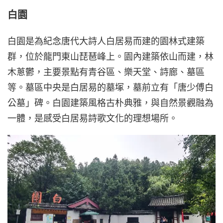
白園
白園是為紀念唐代大詩人白居易而建的園林式建築
群，位於龍門東山琵琶峰上。園內建築依山而建，林
木蔥鬱，主要景點有青谷區、樂天堂、詩廊、墓區
等。墓區中央是白居易的墓塚，墓前立有「唐少傅白
公墓」碑。白園建築風格古朴典雅，與自然景觀融為
一體，是感受白居易詩歌文化的理想場所。