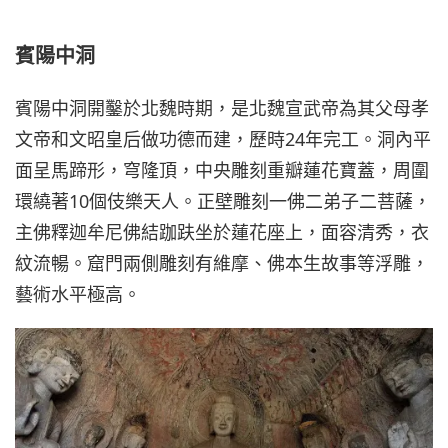
賓陽中洞
賓陽中洞開鑿於北魏時期，是北魏宣武帝為其父母孝
文帝和文昭皇后做功德而建，歷時24年完工。洞內平
面呈馬蹄形，穹隆頂，中央雕刻重瓣蓮花寶蓋，周圍
環繞著10個伎樂天人。正壁雕刻一佛二弟子二菩薩，
主佛釋迦牟尼佛結跏趺坐於蓮花座上，面容清秀，衣
紋流暢。窟門兩側雕刻有維摩、佛本生故事等浮雕，
藝術水平極高。