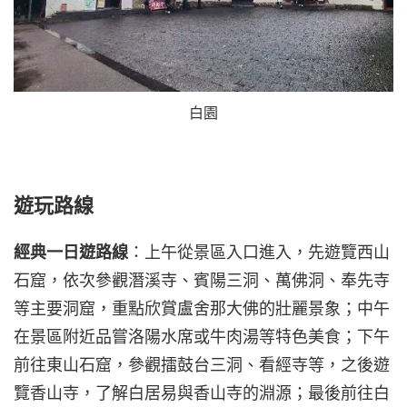
白園
遊玩路線
經典一日遊路線
：上午從景區入口進入，先遊覽西山
石窟，依次參觀潛溪寺、賓陽三洞、萬佛洞、奉先寺
等主要洞窟，重點欣賞盧舍那大佛的壯麗景象；中午
在景區附近品嘗洛陽水席或牛肉湯等特色美食；下午
前往東山石窟，參觀擂鼓台三洞、看經寺等，之後遊
覽香山寺，了解白居易與香山寺的淵源；最後前往白