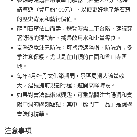
參觀時建議租用景區講解器（租金20元）或聘
請導遊（費用約100元），以便更好地了解石窟
的歷史背景和藝術價值。
龍門石窟依山而建，遊覽時需上下台階，建議穿
著舒適的運動鞋，攜帶飲用水和少量零食。
夏季遊覽注意防曬，可攜帶遮陽帽、防曬霜；冬
季注意保暖，尤其是在山頂的白園和香山寺區
域。
每年4月牡丹文化節期間，景區周邊人流量較
大，建議提前規劃行程，避開高峰時段。
如果對書法藝術感興趣，可重點關注古陽洞和賓
陽中洞的碑刻題記，其中「龍門二十品」是魏碑
書法的精華。
注意事項