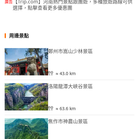
【Trip.com】河南熱門景點跟團遊，多種旅遊路線可供
廣告
選擇，點擊查看更多優惠團
周邊景點
鄭州市嵩山少林景區
≈ 43.0 km
洛陽龍潭大峽谷景區
≈ 63.6 km
焦作市神農山景區