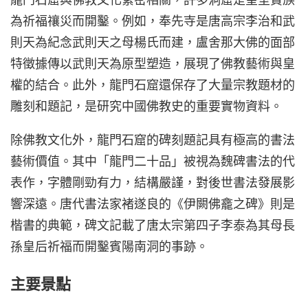
為祈福禳災而開鑿。例如，奉先寺是唐高宗李治和武
則天為紀念武則天之母楊氏而建，盧舍那大佛的面部
特徵據傳以武則天為原型塑造，展現了佛教藝術與皇
權的結合。此外，龍門石窟還保存了大量宗教題材的
雕刻和題記，是研究中國佛教史的重要實物資料。
除佛教文化外，龍門石窟的碑刻題記具有極高的書法
藝術價值。其中「龍門二十品」被視為魏碑書法的代
表作，字體剛勁有力，結構嚴謹，對後世書法發展影
響深遠。唐代書法家褚遂良的《伊闕佛龕之碑》則是
楷書的典範，碑文記載了唐太宗第四子李泰為其母長
孫皇后祈福而開鑿賓陽南洞的事跡。
主要景點