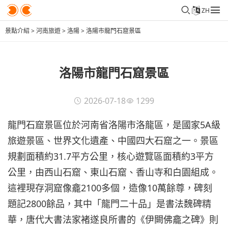
ZH
景點介紹
>
河南旅遊
>
洛陽
>
洛陽市龍門石窟景區
洛陽市龍門石窟景區
2026-07-18
1299
龍門石窟景區位於河南省洛陽市洛龍區，是國家5A級
旅遊景區、世界文化遺產、中國四大石窟之一。景區
規劃面積約31.7平方公里，核心遊覽區面積約3平方
公里，由西山石窟、東山石窟、香山寺和白園組成。
這裡現存洞窟像龕2100多個，造像10萬餘尊，碑刻
題記2800餘品，其中「龍門二十品」是書法魏碑精
華，唐代大書法家褚遂良所書的《伊闕佛龕之碑》則