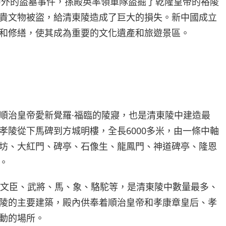
驚中外的盜墓事件，孫殿英率領軍隊盜掘了乾隆皇帝的裕陵
貴文物被盜，給清東陵造成了巨大的損失。新中國成立
和修繕，使其成為重要的文化遺產和旅遊景區。
順治皇帝愛新覺羅·福臨的陵寢，也是清東陵中建造最
孝陵從下馬碑到方城明樓，全長6000多米，由一條中軸
坊、大紅門、碑亭、石像生、龍鳳門、神道碑亭、隆恩
。
括文臣、武將、馬、象、駱駝等，是清東陵中數量最多、
陵的主要建築，殿內供奉着順治皇帝和孝康章皇后、孝
動的場所。