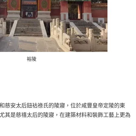
裕陵
和慈安太后鈕祜祿氏的陵寢，位於咸豐皇帝定陵的東
尤其是慈禧太后的陵寢，在建築材料和裝飾工藝上更為