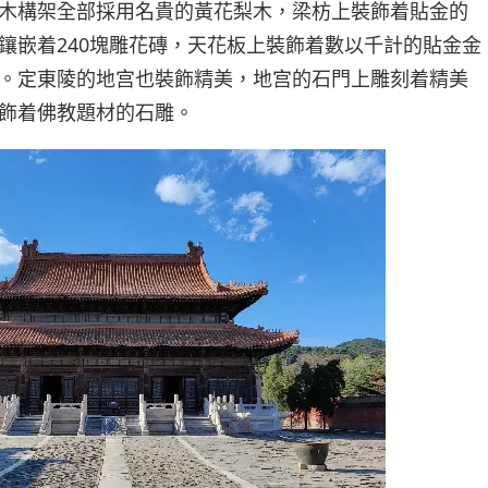
木構架全部採用名貴的黃花梨木，梁枋上裝飾着貼金的
鑲嵌着240塊雕花磚，天花板上裝飾着數以千計的貼金金
。定東陵的地宫也裝飾精美，地宫的石門上雕刻着精美
飾着佛教題材的石雕。