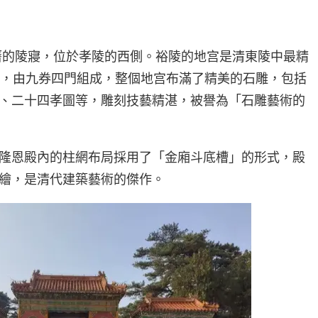
曆的陵寢，位於孝陵的西側。裕陵的地宫是清東陵中最精
米，由九券四門組成，整個地宫布滿了精美的石雕，包括
、二十四孝圖等，雕刻技藝精湛，被譽為「石雕藝術的
隆恩殿內的柱網布局採用了「金廂斗底槽」的形式，殿
繪，是清代建築藝術的傑作。