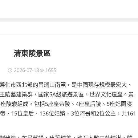
清東陵景區
2026-07-18
1655
遵化市西北部的昌瑞山南麓，是中國現存規模最宏大、
王陵墓建築群，國家5A級旅遊景區，世界文化遺產。景
5座陵寢組成，包括5座皇帝陵、4座皇后陵、5座妃園寢
帝、15位皇后、136位妃嬪、3位阿哥和2位公主，共161
制建造，布局嚴謹，建築精美，磚石木雕工藝精湛，體