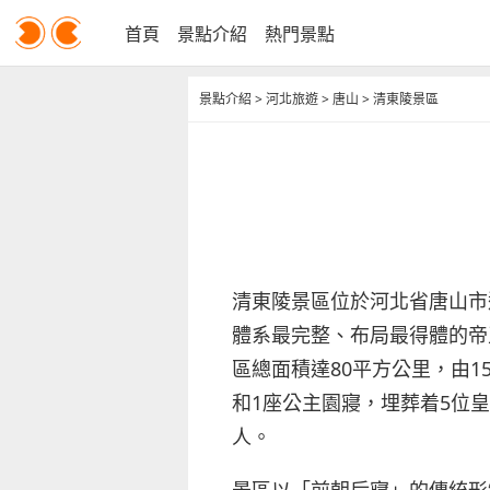
首頁
景點介紹
熱門景點
景點介紹
>
河北旅遊
>
唐山
>
清東陵景區
清東陵景區位於河北省唐山市
體系最完整、布局最得體的帝
區總面積達80平方公里，由1
和1座公主園寢，埋葬着5位皇
人。
景區以「前朝后寢」的傳統形