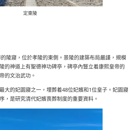
定東陵
燁的陵寢，位於孝陵的東側。景陵的建築布局嚴謹，規模
陵的神道上有聖德神功碑亭，碑亭內豎立着康熙皇帝的
帝的文治武功。
最大的妃園寢之一，埋葬着48位妃嬪和1位皇子。妃園寢
序，是研究清代妃嬪喪葬制度的重要資料。