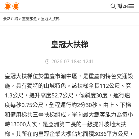
ZH
景點介紹
>
重慶旅遊
>
皇冠大扶梯
皇冠大扶梯
2026-07-18
1241
皇冠大扶梯位於重慶市渝中區，是重慶的特色交通設
施，具有獨特的山城特色。該扶梯全長112公尺、寬
1.3公尺，提升高度52.7公尺，傾斜度30度，運行速
度每秒0.75公尺，全程運行約2分30秒。由上、下梯
和備用梯共三臺扶梯組成，單向最大載客能力為每小
時13000人次，是亞洲第二長的一級提升坡地大扶
梯。其所在的皇冠企業大樓佔地面積3036平方公尺，