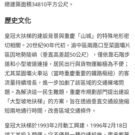
總建築面積34810平方公尺。
歷史文化
皇冠大扶梯的建設背景與重慶「山城」的特殊地形密
切相關。20世紀90年代初，渝中區兩路口至菜園壩片
區因地勢陡峭（垂直高差超50公尺），僅依靠石階步
道和小型坡道連接，居民出行與貨物運輸極為不便；
尤其菜園壩火車站（當時重慶重要的鐵路樞紐）的客
流量持續增長，進一步加劇了該區域的交通擁堵問
題。為解決這一民生難題，重慶市規劃部門提出建設
「大型坡地扶梯」的方案，旨在透過垂直交通設施縮
短兩地通行時間，改善區域交通條件。
皇冠大扶梯於1993年2月動工興建，1996年2月18日
竣工並投入營運。它不僅是一種交通設施，更承載著