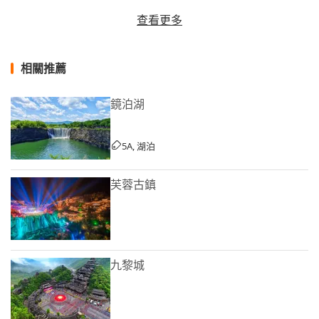
查看更多
相關推薦
鏡泊湖
5A, 湖泊
芙蓉古鎮
九黎城