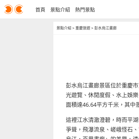
首頁
景點介紹
熱門景點
景點介紹
>
重慶旅遊
>
彭水烏江畫廊
彭水烏江畫廊景區位於重慶市
光遊覽、休閒度假、水上娛樂
面積達46.64平方千米，其中
這裡江水清澈澄碧，時而平湖
爭聳，飛瀑流泉、嵯峨怪石、
烏江，百里畫廊」的美譽。清