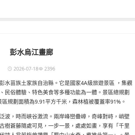
彭水烏江畫廊
2026-07-18
2396
彭水苗族土家族自治縣。它是國家4A級旅遊景區 ，集觀
、民俗體驗、特色美食等多種功能為一體。景區總規劃
景區規劃面積為9.91平方千米，森林植被覆蓋率91%。
泛波，時而峽谷激流。兩岸峰巒疊嶂，奇峰對峙，峭壁
古樹蒼藤隨處可見，一步一景，處處如畫，享有「千里
代詩人翁若梅曾讚譽「蜀中山水奇，應推此第一」。景