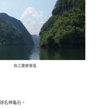
烏江畫廊景區
得名神龜石。