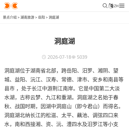
ZH
景点介绍
>
湖南旅游
>
岳阳
>
洞庭湖
洞庭湖
2026-07-18
5039
洞庭湖位于湖南省北部，跨岳阳、汨罗、湘阴、望
城、益阳、沅江、汉寿、常德、津市、安乡和南县等
县市 ，处于长江中游荆江南岸。它是中国第二大淡
水湖，古称云梦、九江和重湖。洞庭湖之名始于春
秋、战国时期，因湖中洞庭山（即今君山）而得名。
洞庭湖北纳长江的松滋、太平、藕池、调弦四口来
水，南和西接湘、资、沅、澧四水及汨罗江等小支