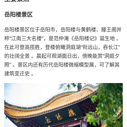
岳阳楼景区
岳阳楼景区位于岳阳市，岳阳楼与黄鹤楼、滕王阁并
称“江南三大名楼”，是范仲淹《岳阳楼记》诞生地 。
在此可登高揽胜，登楼俯瞰洞庭湖“衔远山，吞长江”
的壮阔全景 。晨起可观湖面日出，傍晚能赏“洞庭夕
照” 。景区内还有历代岳阳楼微缩模型展，可了解其
建筑变迁史 。