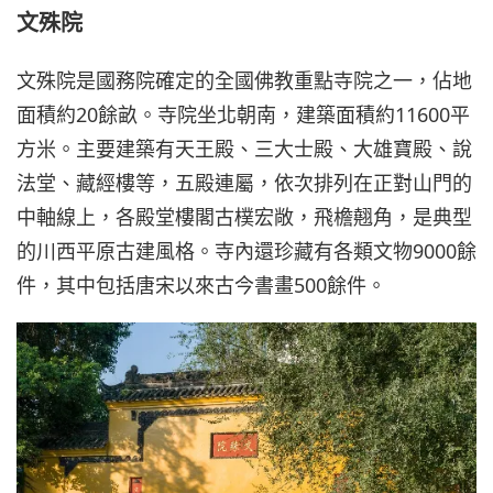
文殊院
文殊院是國務院確定的全國佛教重點寺院之一，佔地
面積約20餘畝。寺院坐北朝南，建築面積約11600平
方米。主要建築有天王殿、三大士殿、大雄寶殿、說
法堂、藏經樓等，五殿連屬，依次排列在正對山門的
中軸線上，各殿堂樓閣古樸宏敞，飛檐翹角，是典型
的川西平原古建風格。寺內還珍藏有各類文物9000餘
件，其中包括唐宋以來古今書畫500餘件。