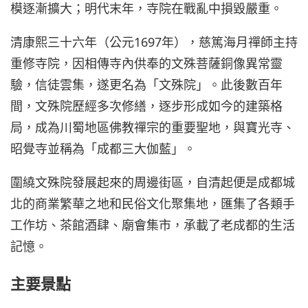
模逐漸擴大；明代末年，寺院在戰亂中損毀嚴重。
清康熙三十六年（公元1697年），慈篤海月禪師主持
重修寺院，因相傳寺內供奉的文殊菩薩銅像異常靈
驗，信徒雲集，遂更名為「文殊院」。此後數百年
間，文殊院歷經多次修繕，逐步形成如今的建築格
局，成為川蜀地區佛教禪宗的重要聖地，與寶光寺、
昭覺寺並稱為「成都三大伽藍」。
圍繞文殊院發展起來的周邊街區，自清起便是成都城
北的商業繁華之地和民俗文化聚集地，匯集了各類手
工作坊、茶館酒肆、廟會集市，承載了老成都的生活
記憶。
主要景點