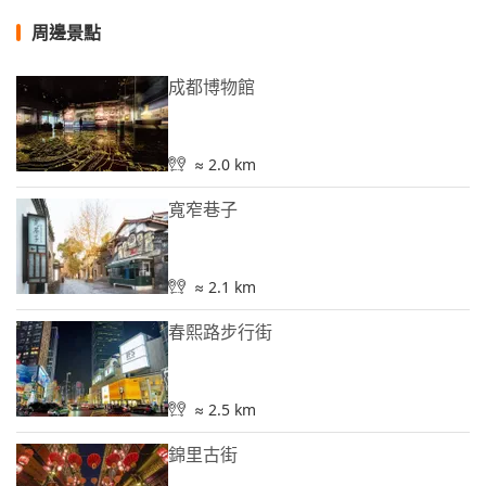
周邊景點
成都博物館
≈ 2.0 km
寬窄巷子
≈ 2.1 km
春熙路步行街
≈ 2.5 km
錦里古街