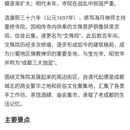
模逐渐扩大；明代末年，寺院在战乱中损毁严重。
清康熙三十六年（公元1697年），慈笃海月禅师主持
重修寺院，因相传寺内供奉的文殊菩萨铜像异常灵
验，信徒云集，遂更名为“文殊院”。此后数百年间，
文殊院历经多次修缮，逐步形成如今的建筑格局，成
为川蜀地区佛教禅宗的重要圣地，与宝光寺、昭觉寺
并称为“成都三大伽蓝”。
围绕文殊院发展起来的周边街区，自清代起便是成都
城北的商业繁华之地和民俗文化聚集地，汇集了各类
手工作坊、茶馆酒肆、庙会集市，承载了老成都的生
活记忆。
主要景点