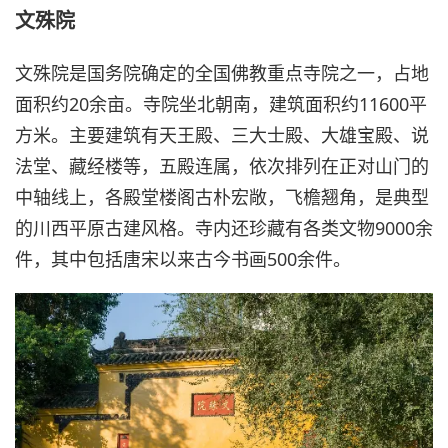
文殊院
文殊院是国务院确定的全国佛教重点寺院之一，占地
面积约20余亩。寺院坐北朝南，建筑面积约11600平
方米。主要建筑有天王殿、三大士殿、大雄宝殿、说
法堂、藏经楼等，五殿连属，依次排列在正对山门的
中轴线上，各殿堂楼阁古朴宏敞，飞檐翘角，是典型
的川西平原古建风格。寺内还珍藏有各类文物9000余
件，其中包括唐宋以来古今书画500余件。