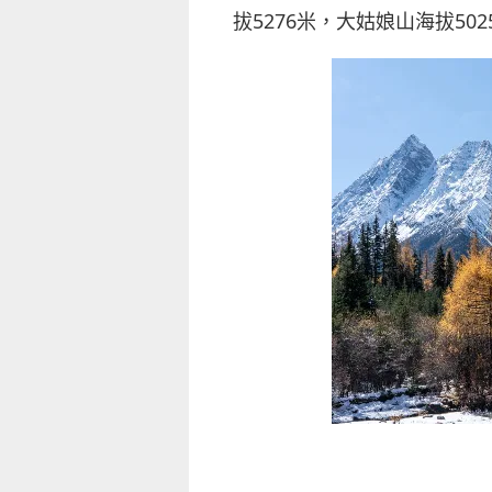
拔5276米，大姑娘山海拔5