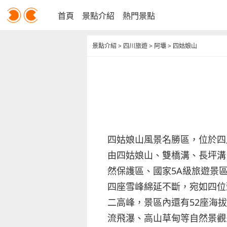
首頁
景點介紹
熱門景點
景點介紹
>
四川旅遊
>
阿壩
>
四姑娘山
四姑娘山風景名勝區，位於四
由四姑娘山、雙橋溝、長坪溝
然保護區、國家5A級旅遊景
四座雪峰綿延不斷，宛如四位
二高峰，景區內還有52座海拔
流飛瀑、高山草甸等自然景觀