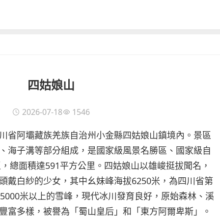
四姑娘山
2026-07-18
1546
川省阿壩藏族羌族自治州小金縣四姑娘山鎮境內。景區
、海子溝等部分組成，是國家級風景名勝區、國家級自
區，總面積達591平方公里。四姑娘山以雄峻挺拔聞名，
頭戴白紗的少女，其中幺妹峰海拔6250米，為四川省第
5000米以上的雪峰，現代冰川發育良好，原始森林、溪
豐富多樣，被譽為「蜀山皇后」和「東方阿爾卑斯」。