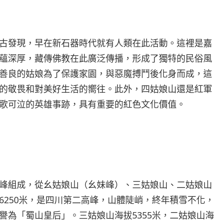
古發現，早在新石器時代就有人類在此活動。這裡是嘉
蘊深厚，藏傳佛教在此廣泛傳播，形成了獨特的民俗風
善良的姑娘為了保護家園，與惡魔搏鬥後化身而成，這
的敬畏和對美好生活的嚮往。此外，四姑娘山還是紅軍
歌可泣的英雄事跡，具有重要的紅色文化價值。
峰組成，從幺姑娘山（幺妹峰）、三姑娘山、二姑娘山
6250米，是四川第二高峰，山體陡峭，終年積雪不化，
譽為「蜀山皇后」。三姑娘山海拔5355米，二姑娘山海