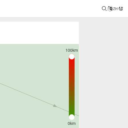
ZH
100km
0km