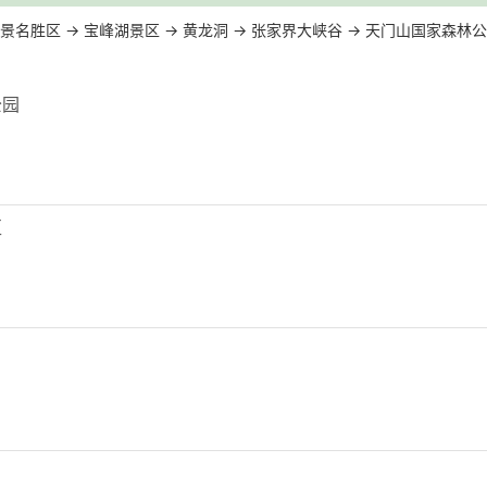
景名胜区
→
宝峰湖景区
→
黄龙洞
→
张家界大峡谷
→
天门山国家森林公
公园
区