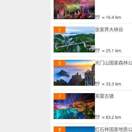
≈ 16.4 km
张家界大峡谷
5
≈ 25.1 km
天门山国家森林
6
≈ 33.3 km
芙蓉古镇
7
≈ 83.2 km
红石林国家地质
8