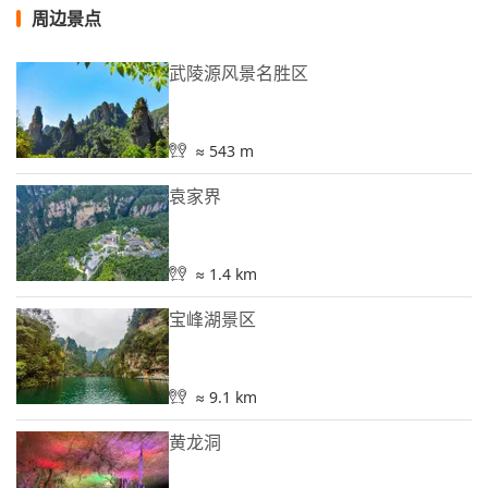
周边景点
武陵源风景名胜区
≈ 543 m
袁家界
≈ 1.4 km
宝峰湖景区
≈ 9.1 km
黄龙洞