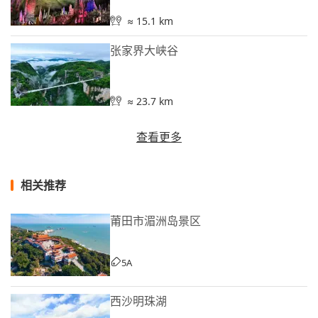
≈ 15.1 km
张家界大峡谷
≈ 23.7 km
查看更多
相关推荐
莆田市湄洲岛景区
5A
西沙明珠湖