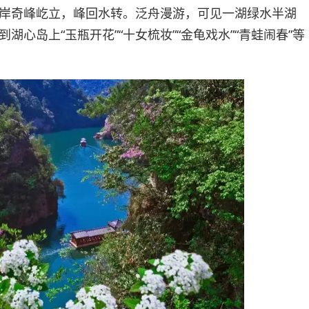
岸奇峰屹立，峰回水转。泛舟漫游，可见一湖绿水半湖
湖心岛上“玉瓶开花”“十女梳妆”“金龟戏水”“青蛙闹春”等