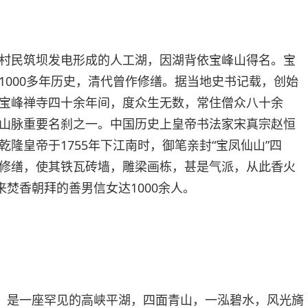
村民筑坝发电形成的人工湖，因湖背依宝峰山得名。宝
1000多年历史，清代曾作修缮。据当地史书记载，创始
宝峰禅寺四十余年间，度众生无数，常住僧众八十余
山脉重要名刹之一。中国历史上皇帝书法家宋真宗赵恒
隆皇帝于1755年下江南时，御笔亲封“宝凤仙山”四
修缮，使其铁瓦砖墙，雕梁画栋，甚是气派，从此香火
来焚香朝拜的善男信女达1000余人。
”，是一座罕见的高峡平湖，四面青山，一泓碧水，风光旖