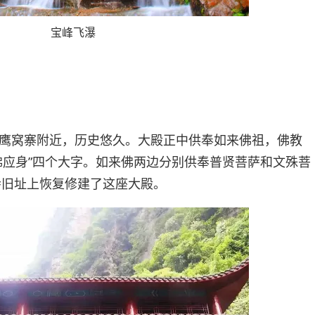
宝峰飞瀑
鹰窝寨附近，历史悠久。大殿正中供奉如来佛祖，佛教
佛应身”四个大字。如来佛两边分别供奉普贤菩萨和文殊菩
寺旧址上恢复修建了这座大殿。