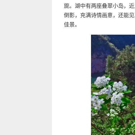
旎。湖中有两座叠翠小岛，近
倒影，充满诗情画意，还能见到
佳景。