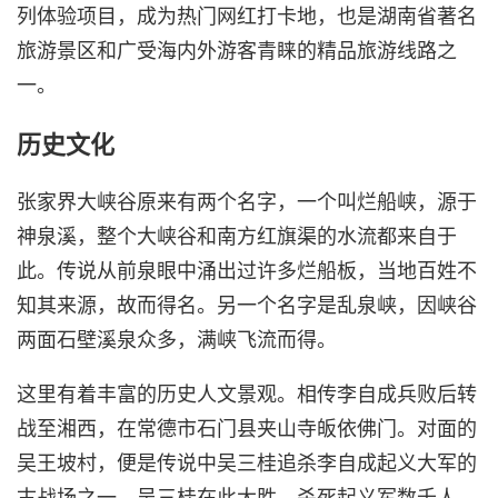
列体验项目，成为热门网红打卡地，也是湖南省著名
旅游景区和广受海内外游客青睐的精品旅游线路之
一。
历史文化
张家界大峡谷原来有两个名字，一个叫烂船峡，源于
神泉溪，整个大峡谷和南方红旗渠的水流都来自于
此。传说从前泉眼中涌出过许多烂船板，当地百姓不
知其来源，故而得名。另一个名字是乱泉峡，因峡谷
两面石壁溪泉众多，满峡飞流而得。
这里有着丰富的历史人文景观。相传李自成兵败后转
战至湘西，在常德市石门县夹山寺皈依佛门。对面的
吴王坡村，便是传说中吴三桂追杀李自成起义大军的
古战场之一。吴三桂在此大胜，杀死起义军数千人。