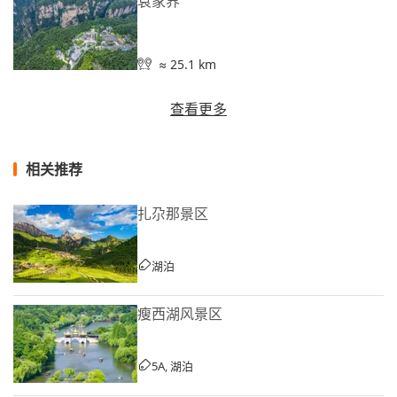
袁家界
≈ 25.1 km
查看更多
相关推荐
扎尕那景区
湖泊
瘦西湖风景区
5A, 湖泊