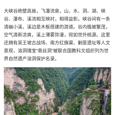
大峡谷绝壁高耸，飞瀑流泉，山、水、洞、湖、峡
谷、瀑布、溪流相互映衬，相得益彰。峡谷间有一条
清幽小溪，溪边是木板搭建的游道。谷内植被繁茂，
空气清新凉爽，溪上薄雾弥漫，宛如世外桃源。这里
还拥有吴王坡古战场、南方红旗渠、剿匪遗址等人文
景观，溶洞瑰宝“悬丝洞”被联合国教科文组织列为世
界自然遗产溶洞保护名录。