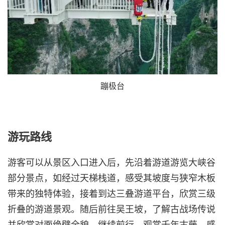
蹦极台
游玩路线
游客可以从景区入口进入后，先沿着游道游览大峡谷
部分景点，如经过天梯栈道，感受其坡度与狭窄木板
带来的独特体验，接着到达三叠游道平台，欣赏三级
折叠的游道景观。随后前往吴王坡，了解古战场传说
并欣赏对面绝壁全貌。继续前行，观赏千年古藤，感