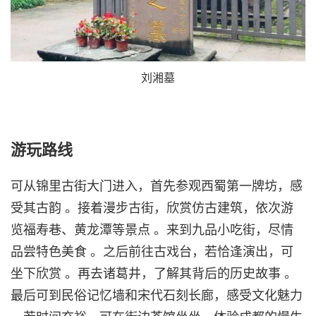
刘湘墓
游玩路线
可从锦里古街大门进入，首先参观西蜀第一牌坊，感
受其古韵 。接着漫步古街，欣赏仿古建筑，依次游
览福寿巷、黄龙潭等景点 。来到九品小吃街，尽情
品尝特色美食 。之后前往古戏台，若恰逢演出，可
坐下欣赏 。再去诸葛井，了解其背后的历史故事 。
最后可到民俗记忆墙和宋代石刻长廊，感受文化魅力