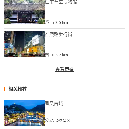
杜甫草堂博物馆
≈ 2.5 km
春熙路步行街
≈ 3.2 km
查看更多
相关推荐
凤凰古城
5A, 免费景区