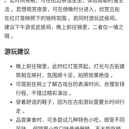
。若时间充裕，可在街边茶馆坐坐，体验成都的慢生
活 。若想观赏夜景，可在傍晚时分进入，欣赏古街
在红灯笼映照下的独特氛围 。若同时游玩武侯祠，
建议下午游览武侯祠，晚上前往锦里，二者仅一墙之
隔 。
游玩建议
晚上前往锦里，此时红灯笼亮起，灯光与古街建
筑相互映衬，氛围感十足，拍照效果绝佳 。
可提前在网上了解古戏台的表演时间，合理安排
行程，不错过精彩演出 。
穿着舒适的鞋子，因为在古街游玩需要长时间行
走 。
品尝美食时，可多尝试几种特色小吃，感受不同
风味 。但锦里小吃口味普遍偏辣，不太能吃辣