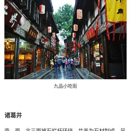
九品小吃街
诸葛井
南、西、北三面被石栏杆环绕，井盖为石材制成，呈