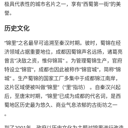
极具代表性的城市名片之一，享有“西蜀第一街”的美
誉。
历史文化
“锦里”之名最早可追溯至秦汉时期。彼时，蜀锦在经
济领域占据重要地位，成都因蜀锦声名远扬，诸葛亮
曾言“决敌之资，惟仰锦耳” 。为管理蜀锦生产，官府
特设立“锦官”，成都也因此被称作“锦官城”，简称“锦
城” 。生产蜀锦的国家工厂多集中于成都锦江南岸，
这片区域便被叫做“锦里”（“里”指坊） 。自秦汉兴起
后，至唐宋时期，“锦里”已成为成都的代名词，是西
蜀地区历史最为悠久、商业气息浓郁的古街坊之一
。
到了2001年，政府以历史文化为主题对锦里进行改造