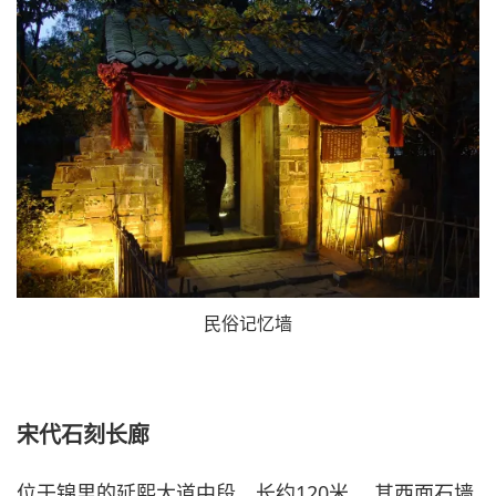
民俗记忆墙
宋代石刻长廊
位于锦里的延熙大道中段，长约120米 。其西面石墙