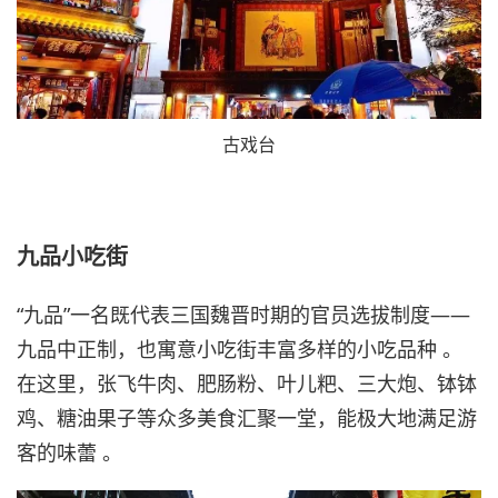
古戏台
九品小吃街
“九品”一名既代表三国魏晋时期的官员选拔制度——
九品中正制，也寓意小吃街丰富多样的小吃品种 。
在这里，张飞牛肉、肥肠粉、叶儿粑、三大炮、钵钵
鸡、糖油果子等众多美食汇聚一堂，能极大地满足游
客的味蕾 。