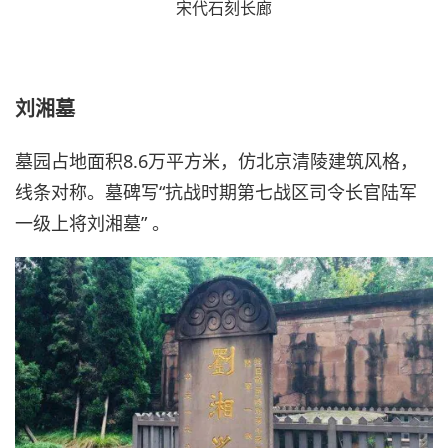
宋代石刻长廊
刘湘墓
墓园占地面积8.6万平方米，仿北京清陵建筑风格，
线条对称。墓碑写“抗战时期第七战区司令长官陆军
一级上将刘湘墓” 。