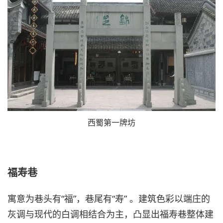
西蜀第一牌坊
福寿巷
寓意为巷头有“福”，巷尾有“寿” 。建筑色彩以端庄的
灰调与现代的白调相结合为主，凸显出福寿巷整体建