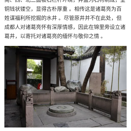
铜钱状镂空，显得古朴厚重 。相传这是诸葛亮为百
姓谋福利所挖掘的水井 。尽管原井并不在此处，但
成都人对诸葛亮怀有深厚情感，因此在锦里旁设立诸
葛井，以寄托对诸葛亮的缅怀与敬仰之情 。