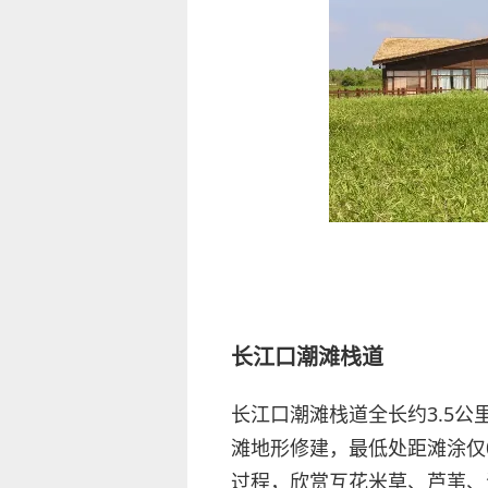
长江口潮滩栈道
长江口潮滩栈道全长约3.5
滩地形修建，最低处距滩涂仅
过程，欣赏互花米草、芦苇、