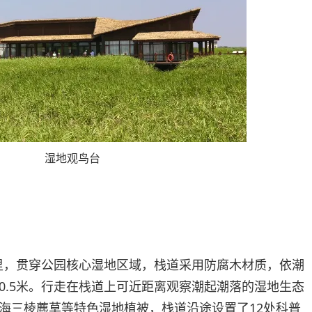
湿地观鸟台
公里，贯穿公园核心湿地区域，栈道采用防腐木材质，依潮
0.5米。行走在栈道上可近距离观察潮起潮落的湿地生态
海三棱藨草等特色湿地植被，栈道沿途设置了12处科普