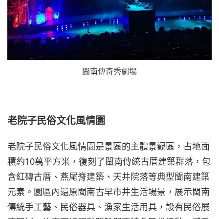
閩南傳奇秀劇場
老院子民俗文化風情園
老院子民俗文化風情園是景區的主體景觀區，占地面
積約10萬平方米，復刻了閩南傳統古厝建築群落，包
含紅磚古厝、燕尾脊建築、天井院落等典型閩南建築
元素。園區內還原閩南古早市井生活場景，展示閩南
傳統手工藝、民俗器具、漁家生活用具，設有民俗展