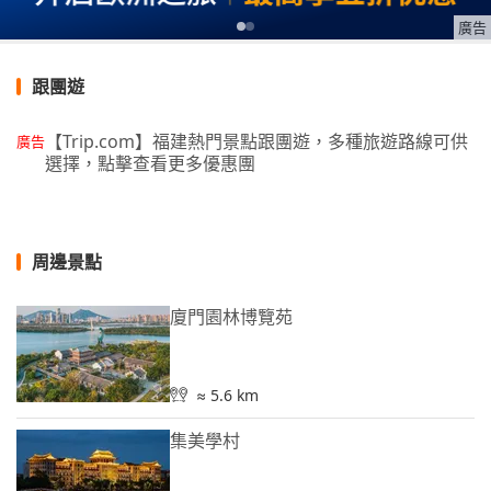
廣告
跟團遊
【Trip.com】福建熱門景點跟團遊，多種旅遊路線可供
廣告
選擇，點擊查看更多優惠團
周邊景點
廈門園林博覽苑
≈ 5.6 km
集美學村