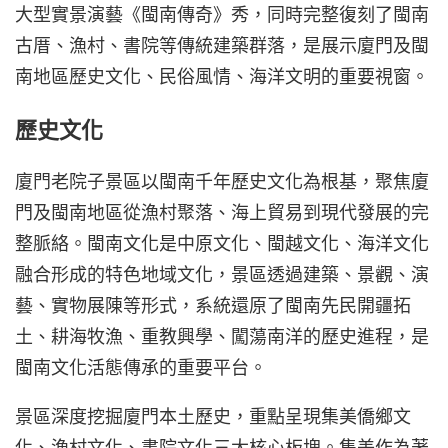
大型實景演藝《閩南傳奇》秀，同時完整復刻了閩南
古厝、漁村、書院等傳統建築群落，是展示廈門及閩
南地區歷史文化、民俗風情、海洋文明的重要視窗。
歷史文化
廈門老院子景區以閩南千年歷史文化為根基，聚焦廈
門及閩南地區從漁村聚落、海上貿易到現代發展的完
整脈絡。閩南文化是中原文化、閩越文化、海洋文化
融合形成的特色地域文化，景區透過建築、景觀、演
藝、實物展陳等形式，系統還原了閩南先民開疆拓
土、耕海牧漁、重教興學、闖蕩南洋的歷史進程，是
閩南文化活態傳承的重要平台。
景區深度挖掘廈門本土歷史，重點呈現集美僑鄉文
化、漁村文化、書院文化三大核心板塊。集美作為著