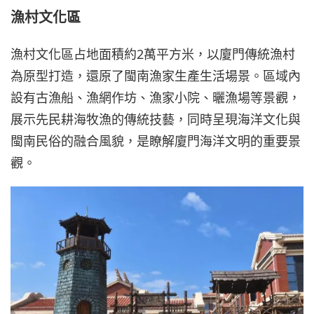
漁村文化區
漁村文化區占地面積約2萬平方米，以廈門傳統漁村
為原型打造，還原了閩南漁家生產生活場景。區域內
設有古漁船、漁網作坊、漁家小院、曬漁場等景觀，
展示先民耕海牧漁的傳統技藝，同時呈現海洋文化與
閩南民俗的融合風貌，是瞭解廈門海洋文明的重要景
觀。