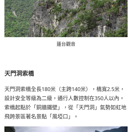
蓮台觀音
天門洞索橋
天門洞索橋全長180米（主跨140米），橋寬2.5米，
設計安全等級為二級，通行人數控制在350人以內。
索橋起點於「銅牆鐵壁」，從「天門洞」氣勢如虹地
飛跨景區著名景點「風埡口」。