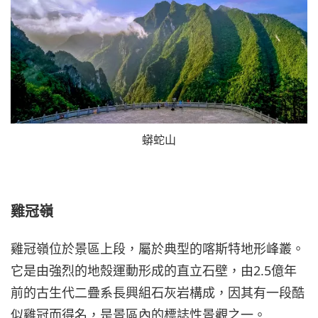
蟒蛇山
雞冠嶺
雞冠嶺位於景區上段，屬於典型的喀斯特地形峰叢。
它是由強烈的地殼運動形成的直立石壁，由2.5億年
前的古生代二疊系長興組石灰岩構成，因其有一段酷
似雞冠而得名，是景區內的標誌性景觀之一。