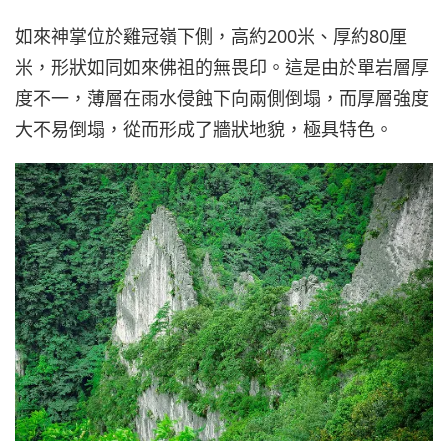
如來神掌位於雞冠嶺下側，高約200米、厚約80厘
米，形狀如同如來佛祖的無畏印。這是由於單岩層厚
度不一，薄層在雨水侵蝕下向兩側倒塌，而厚層強度
大不易倒塌，從而形成了牆狀地貌，極具特色。