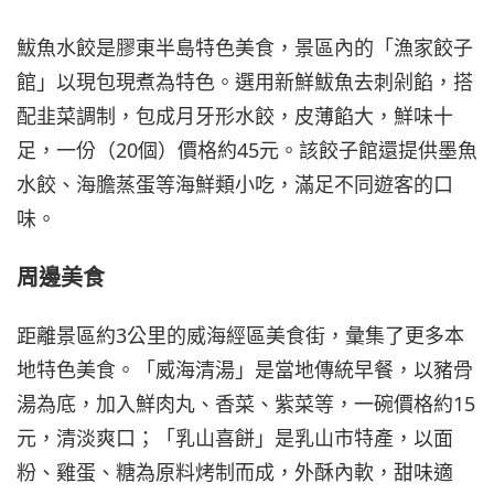
鮁魚水餃是膠東半島特色美食，景區內的「漁家餃子
館」以現包現煮為特色。選用新鮮鮁魚去刺剁餡，搭
配韭菜調制，包成月牙形水餃，皮薄餡大，鮮味十
足，一份（20個）價格約45元。該餃子館還提供墨魚
水餃、海膽蒸蛋等海鮮類小吃，滿足不同遊客的口
味。
周邊美食
距離景區約3公里的威海經區美食街，彙集了更多本
地特色美食。「威海清湯」是當地傳統早餐，以豬骨
湯為底，加入鮮肉丸、香菜、紫菜等，一碗價格約15
元，清淡爽口；「乳山喜餅」是乳山市特產，以面
粉、雞蛋、糖為原料烤制而成，外酥內軟，甜味適