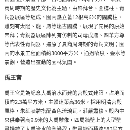
商周時期的歷史文化為主題，由祭拜台、圖騰柱、青
銅器展區等組成。園內矗立著12根高6米的圖騰柱，
雕刻有太陽、龍、鳳等遠古圖騰，展現了先民的原始
崇拜；青銅器展區陳列有仿制的司母戊鼎、四羊方尊
等代表性青銅器，還原了夏商周時期的青銅文明；園
內的水景工程面積約3000平方米，通過噴泉、疊水等
景觀，營造出靈動的園林氛圍。
禹王宮
禹王宮是為紀念大禹治水而建的宮殿式建築，占地面
積約2.3萬平方米，主體建築高36米，採用明清宮殿
風格，朱紅牆體搭配黃色琉璃瓦，莊嚴肅穆。殿內中
央供奉著高9.9米的大禹雕像，四周牆壁上的大型壁
畫描繪了大禹治水的全過程，壁畫總面積達580平方