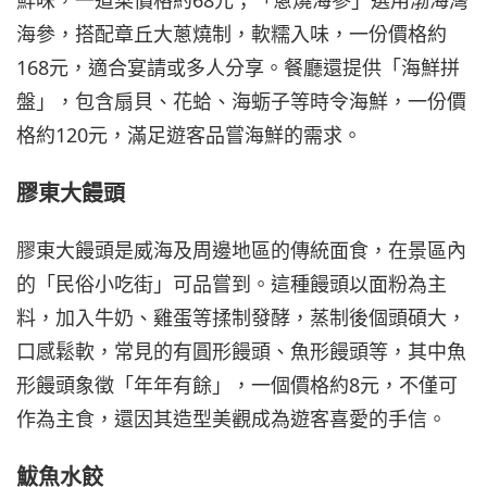
海參，搭配章丘大蔥燒制，軟糯入味，一份價格約
168元，適合宴請或多人分享。餐廳還提供「海鮮拼
盤」，包含扇貝、花蛤、海蛎子等時令海鮮，一份價
格約120元，滿足遊客品嘗海鮮的需求。
膠東大饅頭
膠東大饅頭是威海及周邊地區的傳統面食，在景區內
的「民俗小吃街」可品嘗到。這種饅頭以面粉為主
料，加入牛奶、雞蛋等揉制發酵，蒸制後個頭碩大，
口感鬆軟，常見的有圓形饅頭、魚形饅頭等，其中魚
形饅頭象徵「年年有餘」，一個價格約8元，不僅可
作為主食，還因其造型美觀成為遊客喜愛的手信。
鮁魚水餃