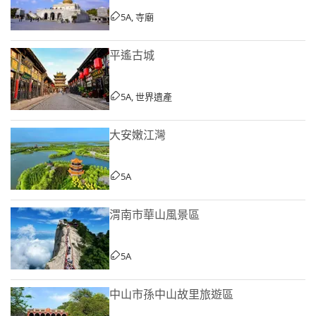
5A, 寺廟
平遙古城
5A, 世界遺產
大安嫩江灣
5A
渭南市華山風景區
5A
中山市孫中山故里旅遊區