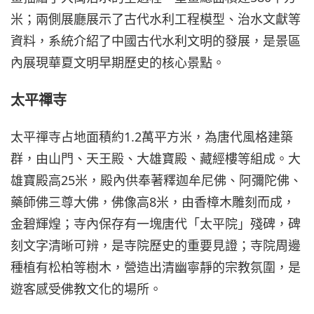
米；兩側展廳展示了古代水利工程模型、治水文獻等
資料，系統介紹了中國古代水利文明的發展，是景區
內展現華夏文明早期歷史的核心景點。
太平禪寺
太平禪寺占地面積約1.2萬平方米，為唐代風格建築
群，由山門、天王殿、大雄寶殿、藏經樓等組成。大
雄寶殿高25米，殿內供奉著釋迦牟尼佛、阿彌陀佛、
藥師佛三尊大佛，佛像高8米，由香樟木雕刻而成，
金碧輝煌；寺內保存有一塊唐代「太平院」殘碑，碑
刻文字清晰可辨，是寺院歷史的重要見證；寺院周邊
種植有松柏等樹木，營造出清幽寧靜的宗教氛圍，是
遊客感受佛教文化的場所。