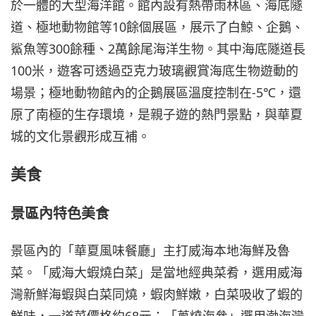
於一體的大型海洋館。館內設有熱帶雨林區、海底隧
道、極地動物館等10餘個展區，展示了白鯨、企鵝、
鯊魚等300餘種、2萬餘尾海洋生物。其中海底隧道長
100米，遊客可透過亞克力玻璃觀賞海底生物遊動的
場景；極地動物館內的企鵝展區溫度控制在-5℃，還
原了南極的生存環境，是親子遊的熱門景點，與華夏
城的文化景觀形成互補。
美食
景區內特色美食
景區內的「華夏風味餐廳」主打威海本地海鮮及魯
菜。「威海大蝦燒白菜」是當地經典菜肴，選用威海
灣新鮮海蝦與白菜同燒，蝦肉鮮嫩，白菜吸收了蝦的
鮮味，一道菜價格約68元；「蔥燒海參」選用渤海灣