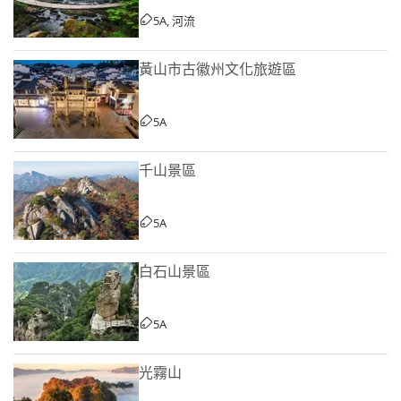
5A, 河流
黃山市古徽州文化旅遊區
5A
千山景區
5A
白石山景區
5A
光霧山