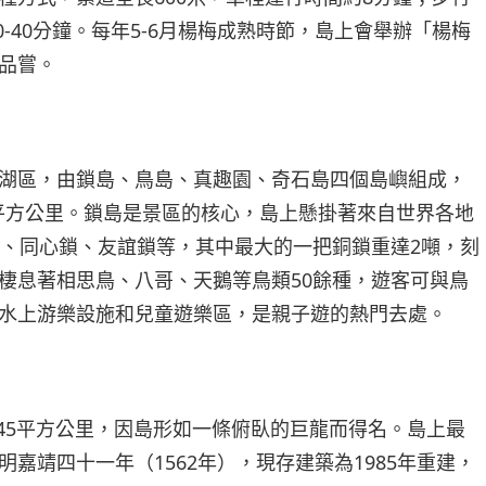
0-40分鐘。每年5-6月楊梅成熟時節，島上會舉辦「楊梅
品嘗。
湖區，由鎖島、鳥島、真趣園、奇石島四個島嶼組成，
7平方公里。鎖島是景區的核心，島上懸掛著來自世界各地
鎖、同心鎖、友誼鎖等，其中最大的一把銅鎖重達2噸，刻
棲息著相思鳥、八哥、天鵝等鳥類50餘種，遊客可與鳥
水上游樂設施和兒童遊樂區，是親子遊的熱門去處。
.45平方公里，因島形如一條俯臥的巨龍而得名。島上最
嘉靖四十一年（1562年），現存建築為1985年重建，