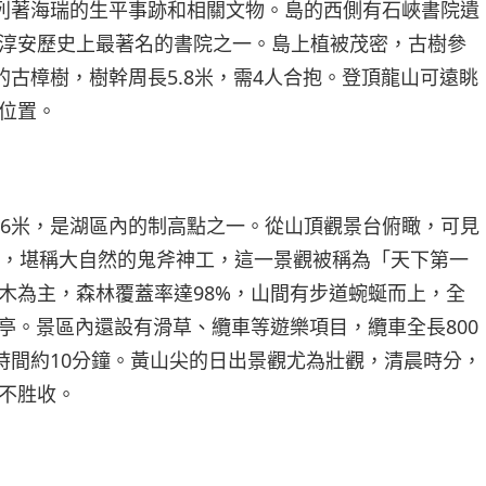
陳列著海瑞的生平事跡和相關文物。島的西側有石峽書院遺
淳安歷史上最著名的書院之一。島上植被茂密，古樹參
的古樟樹，樹幹周長5.8米，需4人合抱。登頂龍山可遠眺
位置。
66米，是湖區內的制高點之一。從山頂觀景台俯瞰，可見
字，堪稱大自然的鬼斧神工，這一景觀被稱為「天下第一
木為主，森林覆蓋率達98%，山間有步道蜿蜒而上，全
景亭。景區內還設有滑草、纜車等遊樂項目，纜車全長800
行時間約10分鐘。黃山尖的日出景觀尤為壯觀，清晨時分，
不胜收。