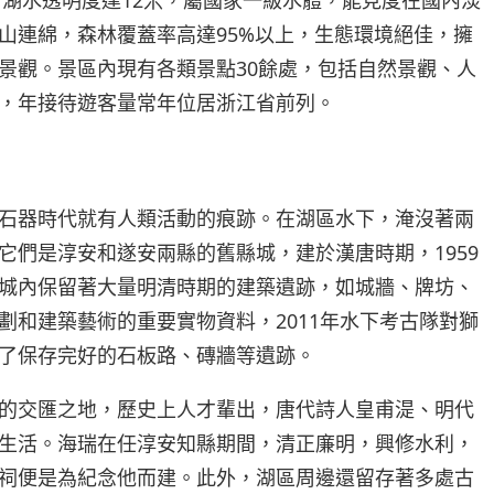
山連綿，森林覆蓋率高達95%以上，生態環境絕佳，擁
景觀。景區內現有各類景點30餘處，包括自然景觀、人
，年接待遊客量常年位居浙江省前列。
石器時代就有人類活動的痕跡。在湖區水下，淹沒著兩
它們是淳安和遂安兩縣的舊縣城，建於漢唐時期，1959
城內保留著大量明清時期的建築遺跡，如城牆、牌坊、
劃和建築藝術的重要實物資料，2011年水下考古隊對獅
了保存完好的石板路、磚牆等遺跡。
的交匯之地，歷史上人才輩出，唐代詩人皇甫湜、明代
生活。海瑞在任淳安知縣期間，清正廉明，興修水利，
祠便是為紀念他而建。此外，湖區周邊還留存著多處古