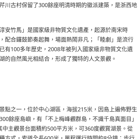
芹川古村保留了300餘座明清時期的徽派建築，是浙西地
淳安竹馬」是國家級非物質文化遺產，起源於南宋時
，配合鑼鼓節奏起舞，場面熱鬧非凡；「睦劇」是流行
有100多年歷史，2008年被列入國家級非物質文化遺
湖的自然風光相結合，形成了獨特的人文景觀。
景點之一，位於中心湖區，海拔215米，因島上遍佈野生
300餘座島嶼，有「不上梅峰觀群島，不識千島真面目」
中主觀景台面積約500平方米，可360度觀賞湖景。從
種方式，索道全長600米，單程運行時間約8分鐘；步行