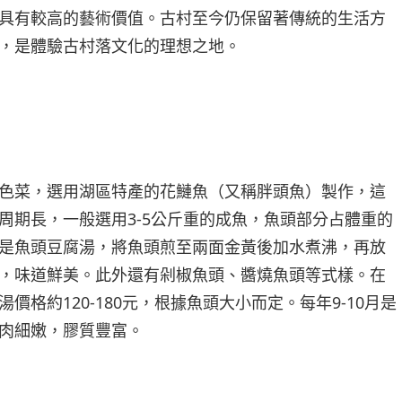
具有較高的藝術價值。古村至今仍保留著傳統的生活方
，是體驗古村落文化的理想之地。
色菜，選用湖區特產的花鰱魚（又稱胖頭魚）製作，這
周期長，一般選用3-5公斤重的成魚，魚頭部分占體重的
是魚頭豆腐湯，將魚頭煎至兩面金黃後加水煮沸，再放
，味道鮮美。此外還有剁椒魚頭、醬燒魚頭等式樣。在
價格約120-180元，根據魚頭大小而定。每年9-10月是
肉細嫩，膠質豐富。