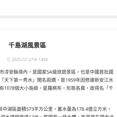
千島湖風景區
2025-07-27
1494
市淳安縣境內，是國家5A級旅遊景區，也是中國首批國
「天下第一秀水」聞名遐邇，是1959年因修建新安江水
有1078個大小島嶼，星羅棋布，形態各異，故得名「千
其中湖區面積573平方公里，蓄水量為178.4億立方米，
。湖水透明度達12米，屬國家一級水體，能見度在國內淡