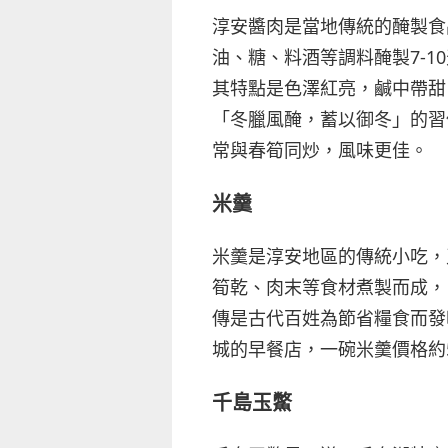
淳安醬肉是當地傳統的醃製食
油、糖、料酒等調料醃製7-
其特點是色澤紅亮，鹹中帶甜
「冬臘風醃，蓄以御冬」的習
常與春筍同炒，風味更佳。
米羹
米羹是淳安地區的傳統小吃，
筍乾、肉末等食材煮製而成，
傳是古代百姓為節省糧食而發
城的早餐店，一碗米羹價格約
千島玉鱉