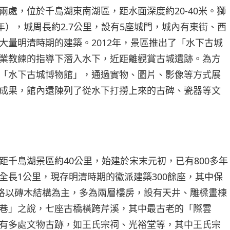
兩處，位於千島湖東南湖區，距水面深度約20-40米。獅
年），城周長約2.7公里，設有5座城門，城內有東街、西
大量明清時期的建築。2012年，景區推出了「水下古城
業教練的指導下潛入水下，近距離觀賞古城遺跡。為方
「水下古城博物館」，通過實物、圖片、影像等方式展
成果，館內還陳列了從水下打撈上來的古碑、瓷器等文
距千島湖景區約40公里，始建於宋末元初，已有800多年
全長1公里，現存明清時期的徽派建築300餘座，其中保
風格以磚木結構為主，多為兩層樓房，設有天井、雕樑畫棟
巷」之說，七座古橋橫跨芹溪，其中最古老的「際雲
有多處文物古跡，如王氏宗祠、光裕堂等，其中王氏宗