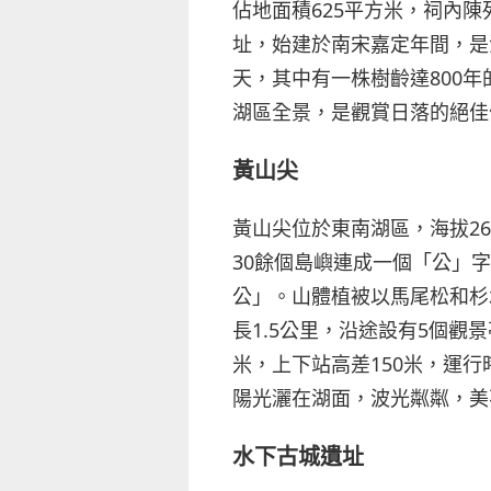
佔地面積625平方米，祠內
址，始建於南宋嘉定年間，是
天，其中有一株樹齡達800年
湖區全景，是觀賞日落的絕佳
黃山尖
黃山尖位於東南湖區，海拔2
30餘個島嶼連成一個「公」
公」。山體植被以馬尾松和杉
長1.5公里，沿途設有5個觀
米，上下站高差150米，運
陽光灑在湖面，波光粼粼，美
水下古城遺址