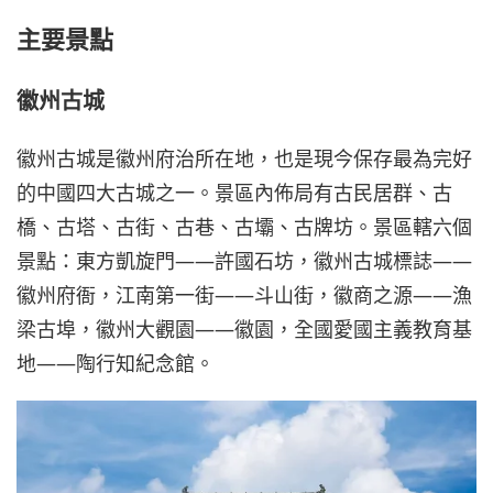
主要景點
徽州古城
徽州古城是徽州府治所在地，也是現今保存最為完好
的中國四大古城之一。景區內佈局有古民居群、古
橋、古塔、古街、古巷、古壩、古牌坊。景區轄六個
景點：東方凱旋門——許國石坊，徽州古城標誌——
徽州府衙，江南第一街——斗山街，徽商之源——漁
梁古埠，徽州大觀園——徽園，全國愛國主義教育基
地——陶行知紀念館。