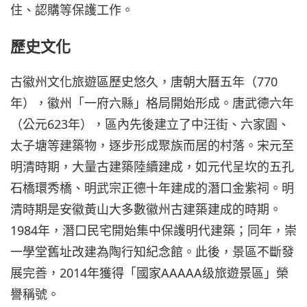
住、認購等保護工作。
歷史文化
古徽州文化旅遊區歷史悠久，唐朝大曆五年（770
年），徽州「一府六縣」格局開始形成。唐武德六年
（公元623年），區內先後建立了中汪街、六家園、
太子塘等建築物，逐步形成聚族而居的村落。宋元至
明清時期，大量古建築陸續建成，如元代呈坎的五孔
石橋環秀橋、明武宗正德十年建成的潛口金紫祠。明
清時期是安徽黃山大多數徽州古建築建成的時期。
1984年，潛口民宅開始集中保護明代建築；同年，崇
一學堂舊址改建為陶行知紀念館。此後，景區不斷發
展完善，2014年獲得「國家AAAAA级旅遊景區」榮
譽稱號。