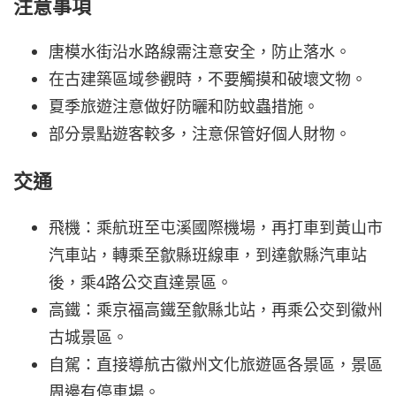
注意事項
唐模水街沿水路線需注意安全，防止落水。
在古建築區域參觀時，不要觸摸和破壞文物。
夏季旅遊注意做好防曬和防蚊蟲措施。
部分景點遊客較多，注意保管好個人財物。
交通
飛機：乘航班至屯溪國際機場，再打車到黃山市
汽車站，轉乘至歙縣班線車，到達歙縣汽車站
後，乘4路公交直達景區。
高鐵：乘京福高鐵至歙縣北站，再乘公交到徽州
古城景區。
自駕：直接導航古徽州文化旅遊區各景區，景區
周邊有停車場。