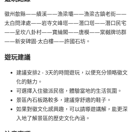
徽州歙縣——績溪——漁梁壩——漁梁古鎮老街——
太白問津處——岩寺文峰塔——潛口塔——潛口民宅
——呈坎八卦村——寶綸閣——唐模——棠樾牌坊群
——新安碑園·太白樓——許國石坊。
遊玩建議
建議安排2 - 3天的時間遊玩，以便充分領略徽文
化的魅力。
可選擇入住徽派民宿，體驗當地的生活氛圍。
景區內石板路較多，建議穿舒適的鞋子。
如果對徽文化感興趣，可以請導遊講解，能更深
入地了解景區的歷史文化內涵。