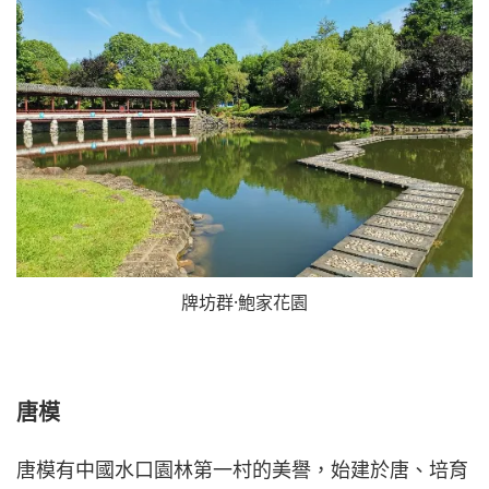
牌坊群·鮑家花園
唐模
唐模有中國水口園林第一村的美譽，始建於唐、培育