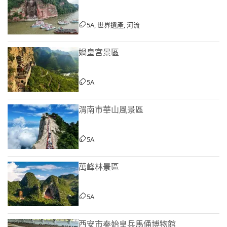
5A, 世界遺產, 河流
媧皇宮景區
5A
渭南市華山風景區
5A
萬峰林景區
5A
西安市秦始皇兵馬俑博物館