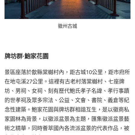
徽州古城
牌坊群·鮑家花園
景區座落於歙縣棠樾村內，距古城10公里，距市府所
在地屯溪27公里。這裡有古老村落棠樾村、七座牌
坊、男祠、女祠、刻有歷代鮑氏孝子名諱、孝行事蹟
的世孝祠及眾多宗法、公益、文會、書院、義倉等紀
念性建築。鮑家花園與牌坊群相諧互生，是以徽商私
家園林為背景，以徽派盆景為主題，匯集徽派盆景藝
術之精華，同時薈萃國內各流派盆景的代表作品，被