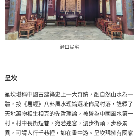
潛口民宅
呈坎
呈坎堪稱中國古建築史上一大奇蹟，融自然山水為一
體，按《易經》八卦風水理論選址佈局村落，詮釋了
天地萬物相生相克的先哲理論，被譽為中國風水第一
村。村中長街短巷，宛若迷宮，漫步街頭，步移景
異，可謂人行千巷裡，如在畫中游。呈坎現擁有國家