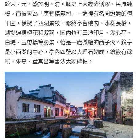
於宋、元、盛於明、清。歷史上因經濟活躍、民風純
樸，而被譽為「唐朝模範村」。這裡有名聞遐邇的檀
干園，模擬了西湖景致，修築亭台樓閣、水榭長橋，
湖堤遍植檀花和紫荊，園內也有三潭印月、湖心亭、
白堤、玉帶橋等勝景，恰是一處微縮的西子湖。鏡亭
是小西湖的中心，亭內四壁以大理石砌成，鑲嵌有蘇
軾、朱熹、董其昌等書法大家碑帖。