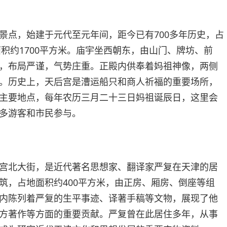
景点，始建于元代至元年间，距今已有700多年历史，占
面积约1700平方米。庙宇坐西朝东，由山门、牌坊、前
，布局严谨，气势庄重。正殿内供奉着妈祖神像，两侧
。历史上，天后宫是漕运船只和商人祈福的重要场所，
主要地点，每年农历三月二十三日妈祖诞辰日，这里会
多游客和市民参与。
宫北大街，是近代著名思想家、翻译家严复在天津的居
筑，占地面积约400平方米，由正房、厢房、倒座等组
内陈列着严复的生平事迹、译著手稿等文物，展现了他
方著作等方面的重要贡献。严复曾在此居住多年，从事