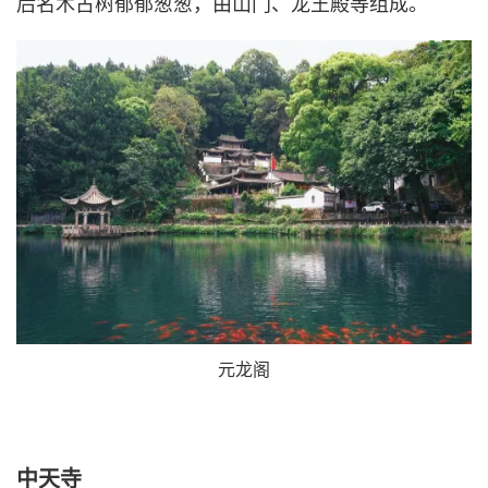
后名木古树郁郁葱葱，由山门、龙王殿等组成。
元龙阁
中天寺