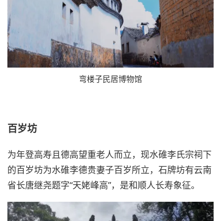
弯楼子民居博物馆
百岁坊
为年登高寿且德高望重老人而立，现水碓李氏宗祠下
的百岁坊为水碓李德贵妻子百岁所立，石牌坊有云南
省长唐继尧题字“天姥峰高”，是和顺人长寿象征。