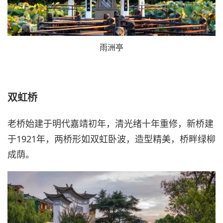
雨洲亭
双虹桥
老桥始建于明代嘉靖初年，清光绪十年重修，新桥建
于1921年，两桥形如双虹卧波，造型精美，桥畔绿柳
成荫。