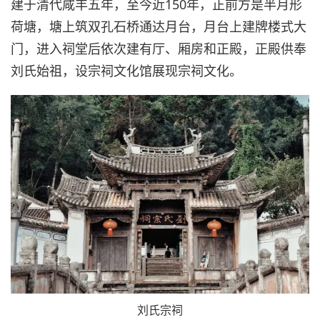
建于清代咸丰五年，至今近150年，正前方是半月形
荷塘，塘上筑双孔石桥通达月台，月台上建牌楼式大
门，进入祠堂后依次建有厅、厢房和正殿，正殿供奉
刘氏始祖，设宗祠文化馆展现宗祠文化。
刘氏宗祠