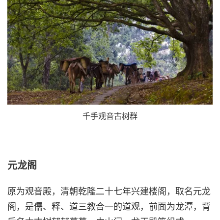
千手观音古树群
元龙阁
原为观音殿，清朝乾隆二十七年兴建楼阁，取名元龙
阁，是儒、释、道三教合一的道观，前面为龙潭，背