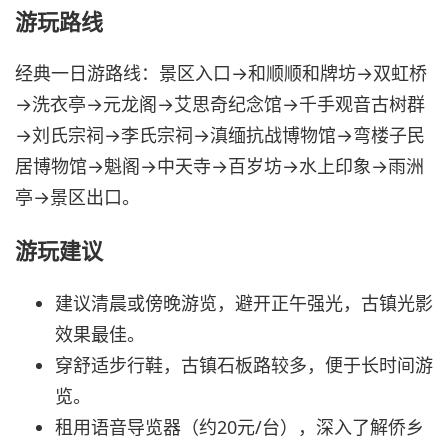
游玩路线
经典一日游路线：景区入口→和顺顺和牌坊→双虹桥
→洗衣亭→元龙阁→艾思奇纪念馆→千手观音古树群
→刘氏宗祠→李氏宗祠→滇缅抗战博物馆→弯楼子民
居博物馆→魁阁→中天寺→百岁坊→水上印象→雨洲
亭→景区出口。
游玩建议
建议清晨或傍晚游览，避开正午强光，古镇光影
效果最佳。
穿舒适步行鞋，古镇石板路较多，便于长时间游
览。
租用语音导览器（约20元/台），深入了解侨乡