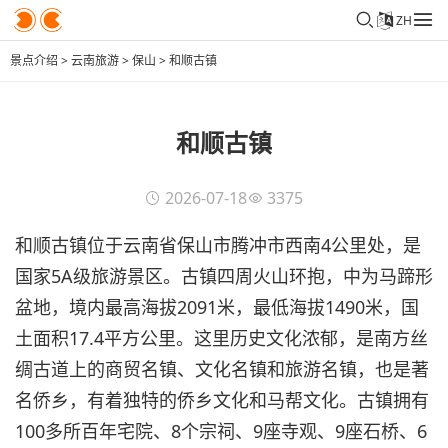
ZH
景点介绍
>
云南旅游
>
保山
>
和顺古镇
和顺古镇
2026-07-18
3375
和顺古镇位于云南省保山市腾冲市西南4公里处，是
国家5A级旅游景区。古镇四周火山环抱，中为马蹄形
盆地，境内最高海拔2091米，最低海拔1490米，国
土面积17.4平方公里。这里历史文化浓郁，是南方丝
绸古道上的商贸名镇、文化名镇和旅游名镇，也是著
名侨乡，有着独特的侨乡文化和马帮文化。古镇拥有
100多所百年宅院、8个宗祠、9座寺观、9座石桥、6