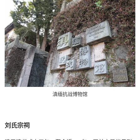
滇缅抗战博物馆
刘氏宗祠