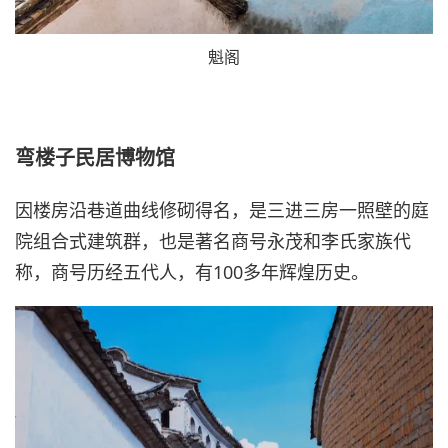
魁阁
弯楼子民居博物馆
因楼房沿巷道曲线修砌得名，是三进三房一照壁的庭
院组合式建筑群，也是著名商号永茂和李氏家族代
称，商号历经五代人，有100多年辉煌历史。