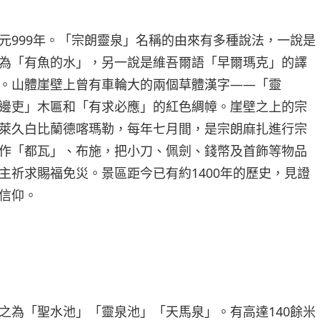
元999年。「宗朗靈泉」名稱的由來有多種說法，一說是
為「有魚的水」，另一說是維吾爾語「早爾瑪克」的譯
。山體崖壁上曾有車輪大的兩個草體漢字——「靈
邊吏」木匾和「有求必應」的紅色綢幛。崖壁之上的宗
萊久白比蘭德喀瑪勒，每年七月間，是宗朗麻扎進行宗
作「都瓦」、布施，把小刀、佩劍、錢幣及首飾等物品
主祈求賜福免災。景區距今已有約1400年的歷史，見證
信仰。
之為「聖水池」「靈泉池」「天馬泉」。有高達140餘米