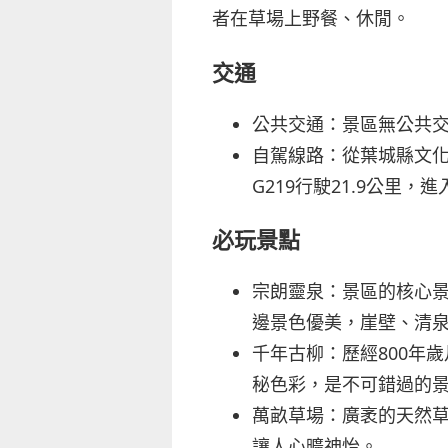
者在草場上野餐、休閒。
交通
公共交通：景區無公共
自駕線路：從葉城縣文化
G219行駛21.9公里，
必玩景點
宗朗靈泉：景區的核心
邊景色優美，崖壁、清
千年古柳：歷經800年
秘色彩，是不可錯過的
萬畝草場：廣袤的天然
讓人心曠神怡。