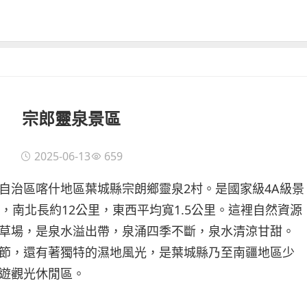
宗郎靈泉景區
2025-06-13
659
自治區喀什地區葉城縣宗朗鄉靈泉2村。是國家級4A級景
，南北長約12公里，東西平均寬1.5公里。這裡自然資源
草場，是泉水溢出帶，泉涌四季不斷，泉水清涼甘甜。
節，還有著獨特的濕地風光，是葉城縣乃至南疆地區少
遊觀光休閒區。