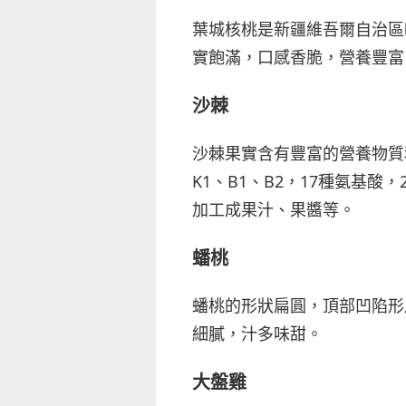
葉城核桃是新疆維吾爾自治區
實飽滿，口感香脆，營養豐富
沙棘
沙棘果實含有豐富的營養物質
K1、B1、B2，17種氨基
加工成果汁、果醬等。
蟠桃
蟠桃的形狀扁圓，頂部凹陷形
細膩，汁多味甜。
大盤雞