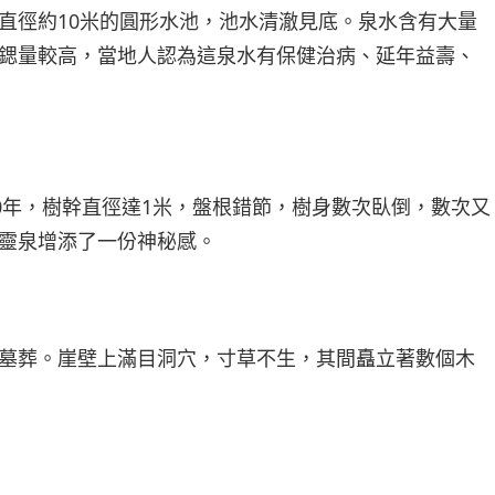
直徑約10米的圓形水池，池水清澈見底。泉水含有大量
鍶量較高，當地人認為這泉水有保健治病、延年益壽、
00年，樹幹直徑達1米，盤根錯節，樹身數次臥倒，數次又
靈泉增添了一份神秘感。
墓葬。崖壁上滿目洞穴，寸草不生，其間矗立著數個木