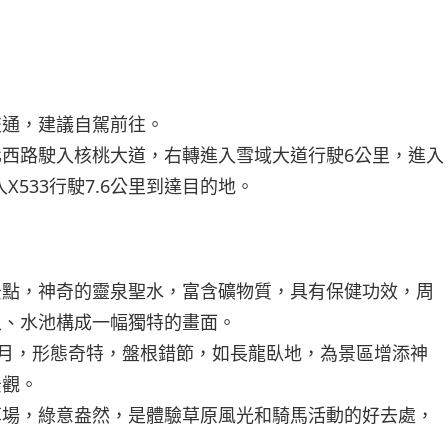
交通，建議自駕前往。
西路駛入核桃大道，右轉進入雪域大道行駛6公里，進入
進入X533行駛7.6公里到達目的地。
景點，神奇的靈泉聖水，富含礦物質，具有保健功效，周
泉、水池構成一幅獨特的畫面。
歲月，形態奇特，盤根錯節，如長龍臥地，為景區增添神
景觀。
草場，綠意盎然，是體驗草原風光和騎馬活動的好去處，