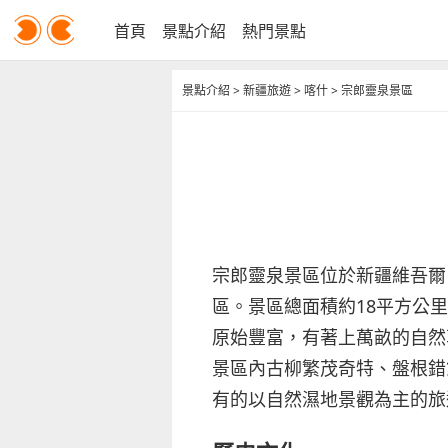
首頁
景點介紹
熱門景點
景點介紹
>
新疆旅遊
>
喀什
>
宗郎靈泉景區
宗郎靈泉景區位於新疆維吾爾
區。景區總面積約18平方公里
原始豐富，有著上萬畝的自然
景區內古柳繁茂奇特、盤根錯
有的以自然濕地景觀為主的旅