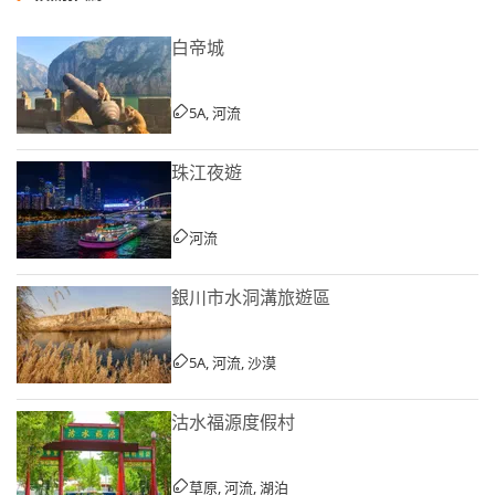
白帝城
5A, 河流
珠江夜遊
河流
銀川市水洞溝旅遊區
5A, 河流, 沙漠
沽水福源度假村
草原, 河流, 湖泊