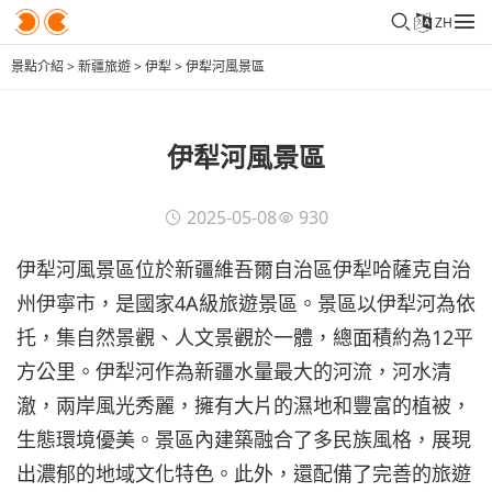
ZH
景點介紹
>
新疆旅遊
>
伊犁
>
伊犁河風景區
伊犁河風景區
2025-05-08
930
伊犁河風景區位於新疆維吾爾自治區伊犁哈薩克自治
州伊寧市，是國家4A級旅遊景區。景區以伊犁河為依
托，集自然景觀、人文景觀於一體，總面積約為12平
方公里。伊犁河作為新疆水量最大的河流，河水清
澈，兩岸風光秀麗，擁有大片的濕地和豐富的植被，
生態環境優美。景區內建築融合了多民族風格，展現
出濃郁的地域文化特色。此外，還配備了完善的旅遊