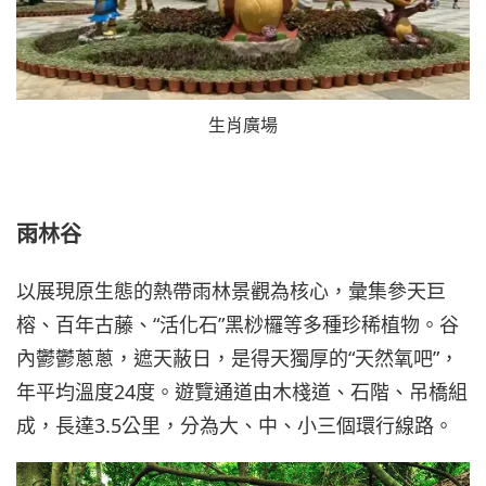
生肖廣場
雨林谷
以展現原生態的熱帶雨林景觀為核心，彙集參天巨
榕、百年古藤、“活化石”黑桫欏等多種珍稀植物。谷
內鬱鬱蔥蔥，遮天蔽日，是得天獨厚的“天然氧吧”，
年平均溫度24度。遊覽通道由木棧道、石階、吊橋組
成，長達3.5公里，分為大、中、小三個環行線路。