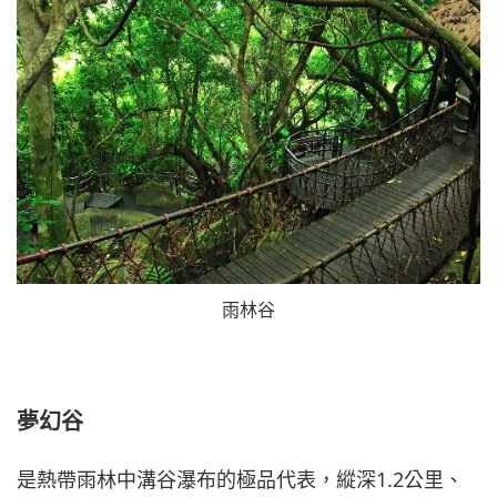
雨林谷
夢幻谷
是熱帶雨林中溝谷瀑布的極品代表，縱深1.2公里、