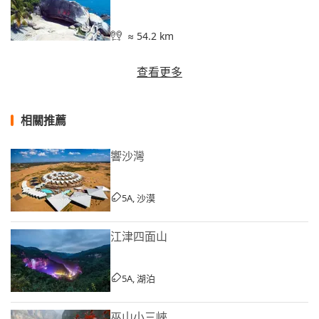
≈ 54.2 km
查看更多
相關推薦
響沙灣
5A, 沙漠
江津四面山
5A, 湖泊
巫山小三峽