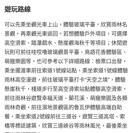
遊玩路線
可以先乘坐觀光車上山，體驗玻璃平臺，欣賞雨林名
景觀，再乘觀光車返回。若想體驗戶外項目，可選擇
高空滑索、踏瀑戲水、懸崖觀海秋千等項目；休閒遊
玩則可前往哇哎嚕玻璃觀景平臺、鳥語花香體驗區、
萌寵樂園等。也可參考以下詳細路線：檢票口出發，
乘坐擺渡車前往索道1號線站點，乘坐索道1號線體驗
雨林高空漫遊，前往玻璃平臺打卡“天空之境”，體驗
懸崖秋千，棧道步行至高空滑索站點體驗高空滑索，
前往雨林谷遊覽幸福天道、蘭花溪、萌寵樂園及各類
雨林奇觀，前往濕地景觀區的魯瓦伊體驗高端自助
餐，乘坐索道2號線前往三道谷，遊覽三道高塔、索
橋等標誌建築，欣賞三道峽谷等雨林風光，最後乘坐