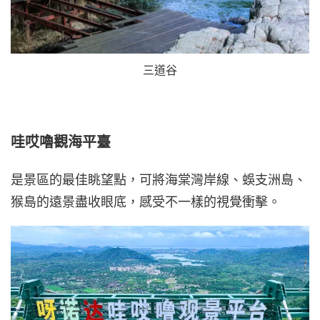
三道谷
哇哎嚕觀海平臺
是景區的最佳眺望點，可將海棠灣岸線、蜈支洲島、
猴島的遠景盡收眼底，感受不一樣的視覺衝擊。