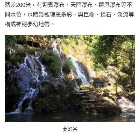
落差200米，有迎賓瀑布、天門瀑布、蓮恩瀑布等不
同水位，水體景觀瑰麗多彩，與巨樹、怪石、溪流等
構成神秘夢幻地帶。
夢幻谷