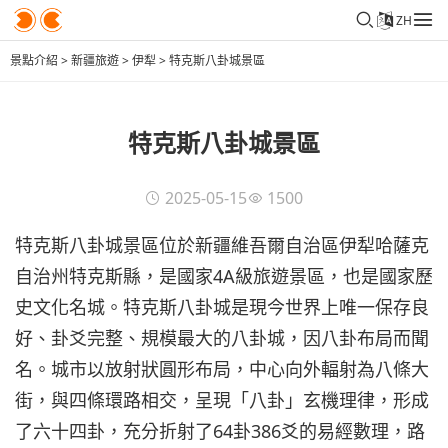
ZH
景點介紹
>
新疆旅遊
>
伊犁
>
特克斯八卦城景區
特克斯八卦城景區
2025-05-15
1500
特克斯八卦城景區位於新疆維吾爾自治區伊犁哈薩克
自治州特克斯縣，是國家4A級旅遊景區，也是國家歷
史文化名城。特克斯八卦城是現今世界上唯一保存良
好、卦爻完整、規模最大的八卦城，因八卦布局而聞
名。城市以放射狀圓形布局，中心向外輻射為八條大
街，與四條環路相交，呈現「八卦」玄機理律，形成
了六十四卦，充分折射了64卦386爻的易經數理，路