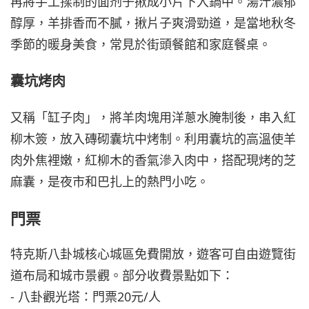
再將手工揉制的面剂子揪成小片下入鍋中。湯汁濃郁
醇厚，羊排香而不膩，揪片子爽滑勁道，是當地秋冬
季節的暖身美食，常見於街頭餐館和家庭餐桌。
囊坑烤肉
又稱「缸子肉」，將羊肉塊用洋蔥水腌制後，串入紅
柳木簽，放入磚砌囊坑中烤制。利用囊坑的高溫使羊
肉外焦裡嫩，紅柳木的香氣滲入肉中，搭配現烤的芝
麻囊，是夜市和巴扎上的熱門小吃。
門票
特克斯八卦城核心城區免費開放，遊客可自由遊覽街
道布局和城市景觀。部分收費景點如下：
- 八卦觀光塔：門票20元/人