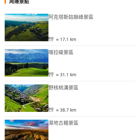
周邊景點
阿克塔斯姑娘峰景區
≈ 17.1 km
喀拉峻景區
≈ 31.1 km
野核桃溝景區
≈ 38.7 km
濕地古楊景區