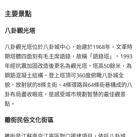
主要景點
八卦觀光塔
八卦觀光塔位於八卦城中心，始建於1968年，文革時
期塔體四面刻有毛主席語錄，故稱「語錄塔」。1993
年經抗震加固改造後更名為觀光塔，塔高50餘米，為
鋼筋混凝土結構。登上塔頂可360度俯瞰八卦城全
貌，放射狀的8條主街、4條環路與64條街巷構成的八
卦布局盡收眼底，是感受城市規劃智慧的最佳觀景
點。
離街民俗文化街區
離街是江蘇南京江寧區對口援建項目，依托八卦城