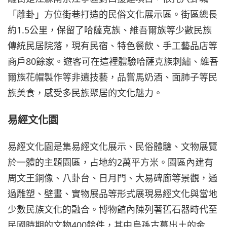
「離卦」方位街巷打造的民俗文化展示區。街區總長
約1.5公里，保留了哈薩克族、維吾爾族等少數民族
傳統民居院落，現有民宿、特色餐飲、手工藝品店等
商戶80餘家。遊客可在這裡體驗哈薩克族刺繡、維吾
爾族花帽製作等非遺技藝，品嘗馬奶酒、面肺子等民
族美食，感受多民族聚居的文化魅力。
易經文化園
易經文化園是集易經文化展示、民俗體驗、文物展覽
於一體的主題園區，占地約2萬平方米。園區內建有
周文王銅像、八卦台、日月門、大易碑廊等景觀，通
過雕塑、壁畫、實物展品等形式展現易經文化與當地
少數民族文化的融合。博物館內陳列著舊石器時代至
民國時期的文物400餘件，其中烏孫古墓出土的金