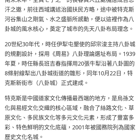
汗之邀，前往西域講述治國扶民方略，途中被特克斯
河谷集山之剛氣、水之盛脈所感動，便以這裡作為八
卦城的風水核心，奠定了城市的先天八卦布局理念。
20世紀30年代，時任伊犁屯墾使的邱宗浚主持八卦城
的規劃設計，採用《周易》八卦理論選址布局。1939
年夏，時任縣長班吉春指揮用20張牛犁沿著八卦圖的
8條射線犁出八卦城街道的雛形，同年10月22日，特
克斯新街市（八卦城）正式建成。
特克斯是中國道家文化傳播最西端的地方，是烏孫文
化與易經文化交織的核心區域，融合了絲路文化、草
原文化、多民族文化等多元文化元素，形成了豐富多
彩、特色鮮明的文化底蘊，2001年被國務院列為國家
歷史文化名城。