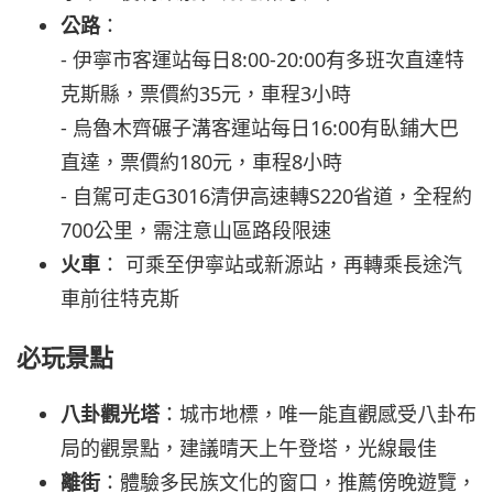
公路
：
- 伊寧市客運站每日8:00-20:00有多班次直達特
克斯縣，票價約35元，車程3小時
- 烏魯木齊碾子溝客運站每日16:00有臥鋪大巴
直達，票價約180元，車程8小時
- 自駕可走G3016清伊高速轉S220省道，全程約
700公里，需注意山區路段限速
火車
： 可乘至伊寧站或新源站，再轉乘長途汽
車前往特克斯
必玩景點
八卦觀光塔
：城市地標，唯一能直觀感受八卦布
局的觀景點，建議晴天上午登塔，光線最佳
離街
：體驗多民族文化的窗口，推薦傍晚遊覽，