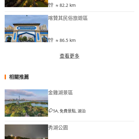
≈ 82.2 km
喀贊其民俗旅遊區
≈ 86.5 km
查看更多
相關推薦
金雞湖景區
5A, 免費景點, 湖泊
秀湖公園