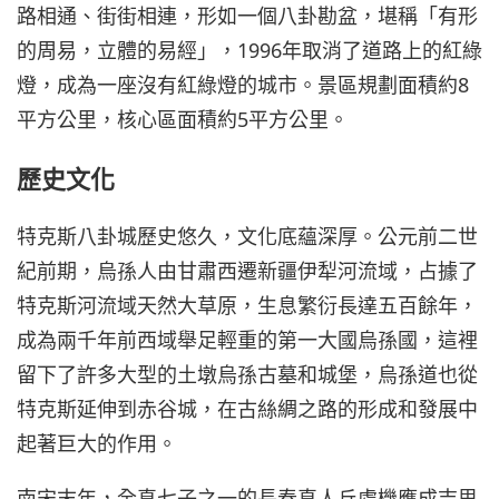
路相通、街街相連，形如一個八卦勘盆，堪稱「有形
的周易，立體的易經」，1996年取消了道路上的紅綠
燈，成為一座沒有紅綠燈的城市。景區規劃面積約8
平方公里，核心區面積約5平方公里。
歷史文化
特克斯八卦城歷史悠久，文化底蘊深厚。公元前二世
紀前期，烏孫人由甘肅西遷新疆伊犁河流域，占據了
特克斯河流域天然大草原，生息繁衍長達五百餘年，
成為兩千年前西域舉足輕重的第一大國烏孫國，這裡
留下了許多大型的土墩烏孫古墓和城堡，烏孫道也從
特克斯延伸到赤谷城，在古絲綢之路的形成和發展中
起著巨大的作用。
南宋末年，全真七子之一的長春真人丘處機應成吉思