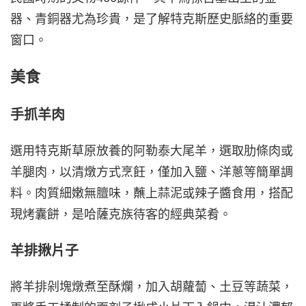
器、青銅器尤為珍貴，是了解特克斯歷史脈絡的重要
窗口。
美食
手抓羊肉
選用特克斯草原放養的阿勒泰大尾羊，選取肋條肉或
羊腿肉，以清燉方式烹飪，僅加入鹽、洋蔥等簡單調
料。肉質細嫩無膻味，蘸上蒜泥或辣子醬食用，搭配
現烤囊餅，是哈薩克族待客的經典菜肴。
羊排揪片子
將羊排剁塊燉煮至酥爛，加入胡蘿蔔、土豆等蔬菜，