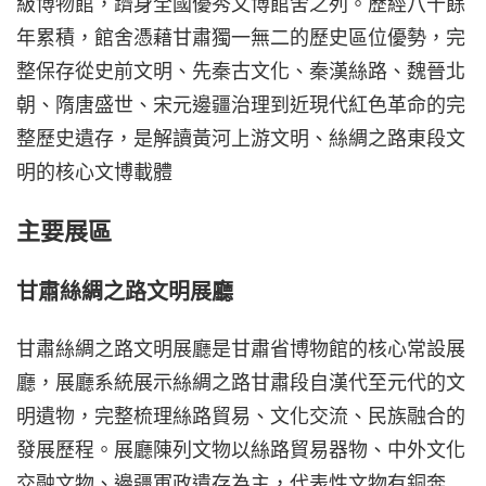
級博物館，躋身全國優秀文博館舍之列。歷經八十餘
年累積，館舍憑藉甘肅獨一無二的歷史區位優勢，完
整保存從史前文明、先秦古文化、秦漢絲路、魏晉北
朝、隋唐盛世、宋元邊疆治理到近現代紅色革命的完
整歷史遺存，是解讀黃河上游文明、絲綢之路東段文
明的核心文博載體
主要展區
甘肅絲綢之路文明展廳
甘肅絲綢之路文明展廳是甘肅省博物館的核心常設展
廳，展廳系統展示絲綢之路甘肅段自漢代至元代的文
明遺物，完整梳理絲路貿易、文化交流、民族融合的
發展歷程。展廳陳列文物以絲路貿易器物、中外文化
交融文物、邊疆軍政遺存為主，代表性文物有銅奔