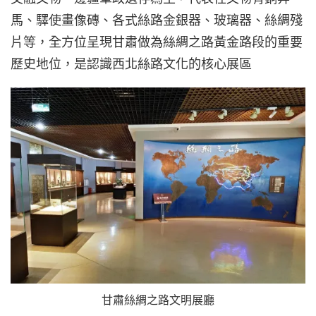
馬、驛使畫像磚、各式絲路金銀器、玻璃器、絲綢殘
片等，全方位呈現甘肅做為絲綢之路黃金路段的重要
歷史地位，是認識西北絲路文化的核心展區
甘肅絲綢之路文明展廳