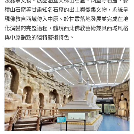
法器等文物。展品涵蓋天梯山石窟、炳靈寺石窟、麥
積山石窟等甘肅知名石窟的出土與徵集文物，系統呈
現佛教自西域傳入中原、於甘肅落地發展並完成在地
化演變的完整過程，體現西北佛教藝術兼具西域風格
與中原韻致的獨特藝術特色。