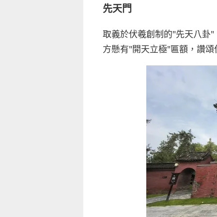
先天門
取義於伏羲創制的"先天八卦
方懸有"開天立極"匾額，讚