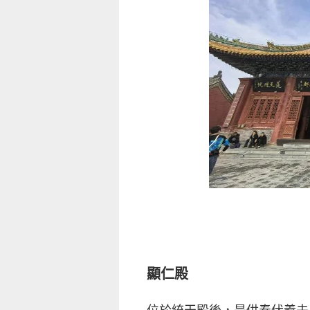
顯仁殿
位於統天殿後，是供奉伏羲夫