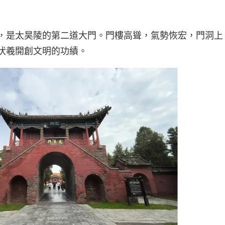
"，是太昊陵的第二道大門。門樓高聳，氣勢恢宏，門洞上
頌伏羲開創文明的功績。