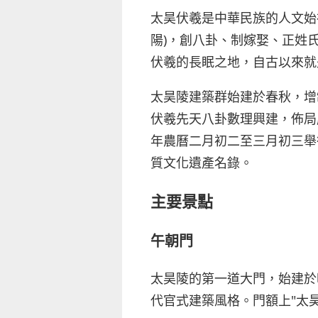
太昊伏羲是中華民族的人文始
陽)，創八卦、制嫁娶、正姓
伏羲的長眠之地，自古以來就
太昊陵建築群始建於春秋，增
伏羲先天八卦數理興建，佈局
年農曆二月初二至三月初三舉
質文化遺產名錄。
主要景點
午朝門
太昊陵的第一道大門，始建於
代官式建築風格。門額上"太