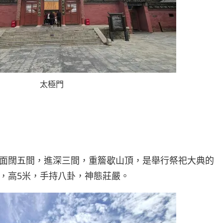
太極門
面闊五間，進深三間，重簷歇山頂，是舉行祭祀大典的
，高5米，手持八卦，神態莊嚴。