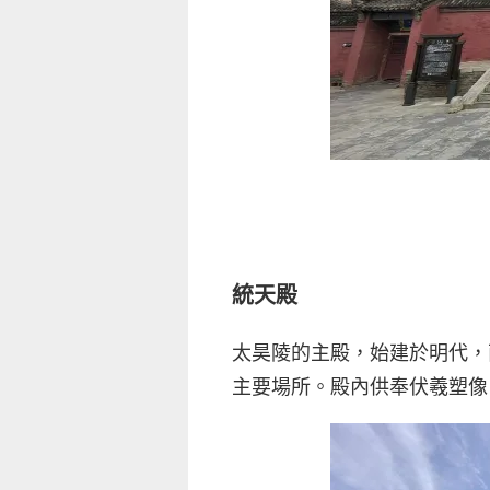
統天殿
太昊陵的主殿，始建於明代，
主要場所。殿內供奉伏羲塑像