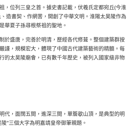
祖，位列三皇之首。據史書記載，伏羲氏定都宛丘(今淮
氏、造書契、作網罟，開創了中華文明。淮陽太昊陵作為
是華夏子孫尋根祭祖的聖地。
制於盛唐，完善於明清，歷經各代修葺。整個建築群按
嚴謹，規模宏大，體現了中國古代建築藝術的精髓。每
行的太昊陵廟會，已有數千年歷史，被列入國家級非物
明代，面闊五間，進深三間，單簷歇山頂，是典型的明
昊陵"三個大字為明嘉靖皇帝御筆親題。