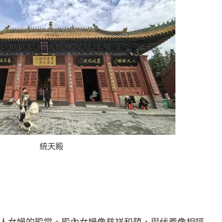
統天殿
人女媧的殿堂。殿內女媧像慈祥和藹，與伏羲像相呼