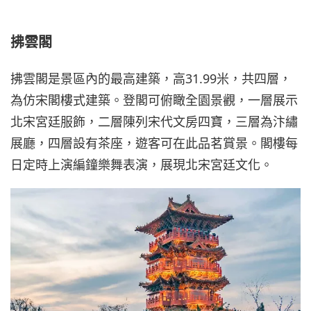
拂雲閣
拂雲閣是景區內的最高建築，高31.99米，共四層，
為仿宋閣樓式建築。登閣可俯瞰全園景觀，一層展示
北宋宮廷服飾，二層陳列宋代文房四寶，三層為汴繡
展廳，四層設有茶座，遊客可在此品茗賞景。閣樓每
日定時上演編鐘樂舞表演，展現北宋宮廷文化。