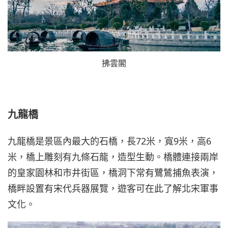
拂雲閣
九龍橋
九龍橋是景區內最大的石橋，長72米，寬9米，高6
米，橋上雕刻有九條石龍，造型生動。橋體連接兩岸
的皇家園林和市井街區，橋洞下常有鷺鷥捕魚表演，
橋畔設置有宋代兵器展覽，遊客可在此了解北宋軍事
文化。