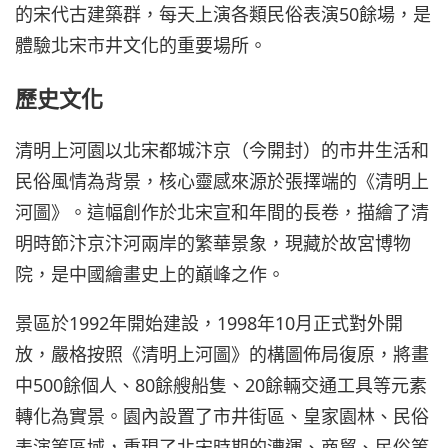
的宋代古建築群，每天上演各類民俗表演50餘場，是
體驗北宋市井文化的重要場所。
歷史文化
清明上河園以北宋都城汴京（今開封）的市井生活和
民俗風情為背景，核心靈感來源於張擇端的《清明上
河圖》。這幅創作於北宋宣和年間的長卷，描繪了清
明時節汴京汴河兩岸的繁華景象，現藏於故宮博物
院，是中國繪畫史上的巔峰之作。
景區於1992年開始建設，1998年10月正式對外開
放，嚴格按照《清明上河圖》的構圖佈局復原，將畫
中500餘個人、80餘艘船隻、20餘輛交通工具等元素
轉化為實景。園內設置了市井街區、皇家園林、民俗
表演等區域，重現了北宋時期的漕運、商貿、民俗等