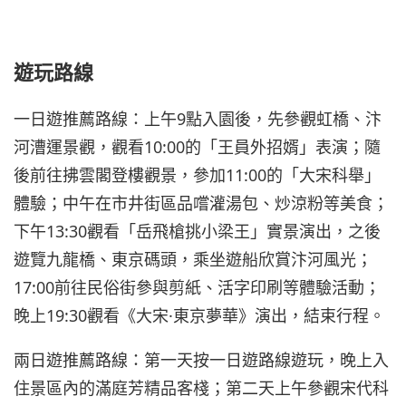
遊玩路線
一日遊推薦路線：上午9點入園後，先參觀虹橋、汴
河漕運景觀，觀看10:00的「王員外招婿」表演；隨
後前往拂雲閣登樓觀景，參加11:00的「大宋科舉」
體驗；中午在市井街區品嚐灌湯包、炒涼粉等美食；
下午13:30觀看「岳飛槍挑小梁王」實景演出，之後
遊覽九龍橋、東京碼頭，乘坐遊船欣賞汴河風光；
17:00前往民俗街參與剪紙、活字印刷等體驗活動；
晚上19:30觀看《大宋·東京夢華》演出，結束行程。
兩日遊推薦路線：第一天按一日遊路線遊玩，晚上入
住景區內的滿庭芳精品客棧；第二天上午參觀宋代科