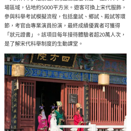
場區域，佔地約5000平方米。遊客可換上宋代服飾，
參與科舉考試模擬流程，包括童試、鄉試、殿試等環
節，考官由專業演員扮演，最終成績優異者可獲得
「狀元證書」。該項目每年接待體驗者超20萬人次，
是了解宋代科舉制度的生動課堂。