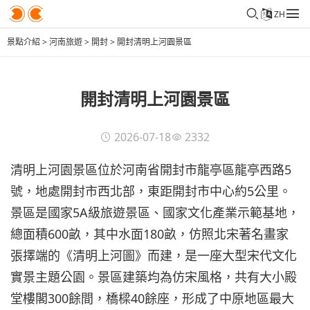
ZH
景點介紹
>
河南旅遊
>
開封
>
開封清明上河園景區
開封清明上河園景區
2026-07-18
2332
清明上河園景區位於河南省開封市龍亭區龍亭西路5
號，地處開封市西北部，東距開封市中心約5公里。
景區是國家5A級旅遊景區、國家文化產業示範基地，
總面積600畝，其中水面180畝，仿照北宋著名畫家
張擇端的《清明上河圖》而建，是一座大型宋代文化
實景主題公園。景區建築均為仿宋風格，共有大小殿
堂樓閣300餘間，橋樑40餘座，形成了中原地區最大