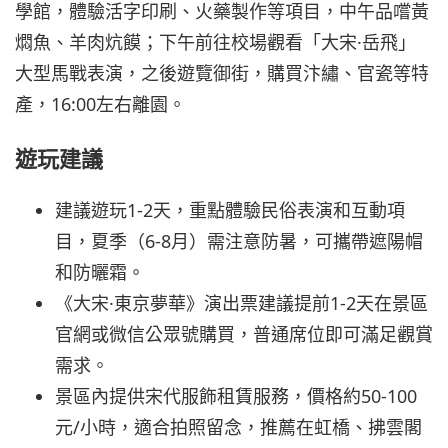
學館，體驗活字印刷、火藥製作等項目，中午品嚐黃
燜魚、羊肉炕饃；下午前往校場觀看「大宋·岳飛」
大型馬戰表演，之後遊覽御街，購買汴繡、官瓷等特
產，16:00左右離園。
遊玩建議
建議遊玩1-2天，重點體驗民俗表演和互動項
目，夏季（6-8月）需注意防暑，可攜帶遮陽帽
和防曬霜。
《大宋·東京夢華》演出票建議提前1-2天在景區
官網或微信公眾號購買，普通席位即可滿足觀賞
需求。
景區內提供宋代服飾租賃服務，價格約50-100
元/小時，適合拍照留念，推薦在虹橋、拂雲閣