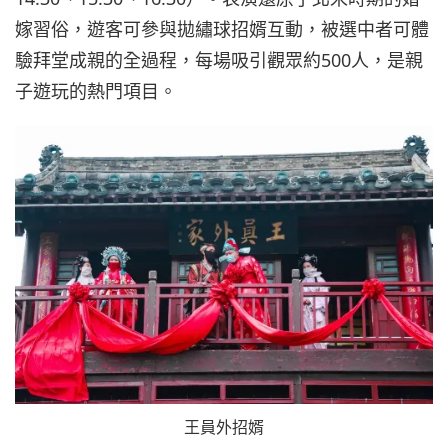
嫁習俗，遊客可參與拋繡球招婿互動，被選中者可體
驗拜堂成親的全過程，每場吸引觀眾約500人，是親
子遊玩的熱門項目。
王員外招婿