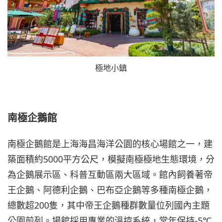
極地小鎮
南極企鵝館
南極企鵝館是上海海昌海洋公園的核心場館之一，建
築面積約5000平方公尺，模擬南極極地生態環境，分
為企鵝展示區、科普互動區兩大區域。館內飼養著帝
王企鵝、阿德利企鵝、巴布亞企鵝等多種南極企鵝，
總數超200隻，其中帝王企鵝種群數量位列國內主題
公園前列。場館採用專業的溫控系統，常年保持-5℃