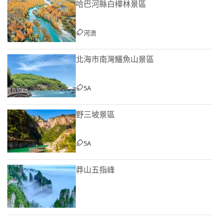
哈巴河縣白樺林景區
河流
北海市南灣鱷魚山景區
5A
野三坡景區
5A
莽山五指峰