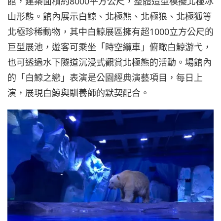
館，建築面積約8000平方公尺，整體造型模擬北極冰
山形態。館內展示白鯨、北極熊、北極狼、北極狐等
北極珍稀動物，其中白鯨展區擁有超1000立方公尺的
巨型展池，遊客可乘坐「時空纜車」俯瞰白鯨游弋，
也可透過水下隧道沉浸式觀賞北極熊的活動。場館內
的「白鯨之戀」表演是公園經典演藝項目，每日上
演，展現白鯨與馴養師的默契配合。