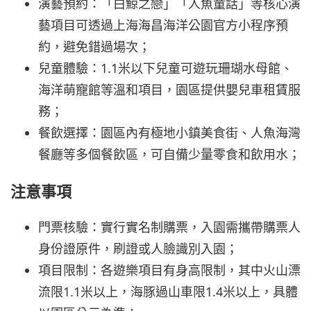
演藝預約：「白鯨之戀」「人魚童話」等核心演
藝項目可透過上海海昌海洋公園官方小程序預
約，避免錯過場次；
兒童體驗：1.1米以下兒童可遊玩珊瑚水母館、
海洋萌寵館等溫和項目，園區提供嬰兒車租賃服
務；
餐飲選擇：園區內有極地小鎮美食街、人魚海灣
餐廳等多個餐飲區，可自備少量零食和飲用水；
注意事項
門票核驗：實行實名制購票，入園需攜帶購票人
身份證原件，刷證或人臉識別入園；
項目限制：各遊樂項目有身高限制，其中火山漂
流限1.1米以上，海豚過山車限1.4米以上，具體