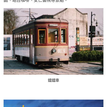
園、站台咖啡、安仁書院等景點。
鐺鐺車