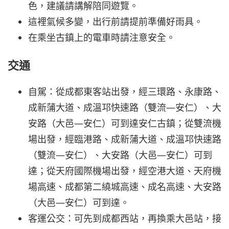
色，建議請講解陪同遊覽。
這裡氣候多變，出行前請提前準備好雨具。
在乘坐古鎮上的電車時請注意安全。
交通
自駕：從成都東客站出發，經三環路、永康路、
成新蒲大道、成溫邛快速路（雙流—安仁）、大
安路（大邑—安仁）可到達安仁古鎮；從雙流機
場出發，經臨港路、成新蒲大道、成溫邛快速路
（雙流—安仁）、大安路（大邑—安仁）可到
達；從天府國際機場出發，經空港大道、天府機
場高速、成都第二繞城高速、成名高速、大安路
（大邑—安仁）可到達。
客運公交：可先到成都西站，再換乘大邑站，接