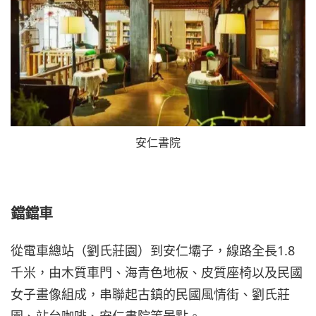
安仁書院
鐺鐺車
從電車總站（劉氏莊園）到安仁壩子，線路全長1.8
千米，由木質車門、海青色地板、皮質座椅以及民國
女子畫像組成，串聯起古鎮的民國風情街、劉氏莊