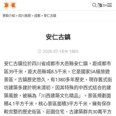
ZH
景點介紹
>
四川旅遊
>
成都
>
安仁古鎮
安仁古鎮
2026-07-18
1865
安仁古鎮位於四川省成都市大邑縣安仁鎮，距成都市
區39千米，距大邑縣城8.5千米。它是國家5A級旅遊
景區。古鎮歷史悠久，有1380多年歷史，現存舊式街
坊建築多建於明末清初，因其特殊的中西式結合的建
築風貌，被稱為「川西建築文化精品」。景區規劃面
積4.1平方千米，核心景區面積3平方千米，擁有保存
較完整的歷史街區、莊園住宅、古建築群共30萬平方