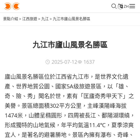
ZH
景點介紹
>
江西旅遊
>
九江
>
九江市廬山風景名勝區
九江市廬山風景名勝區
2025-07-12
1637
廬山風景名勝區位於江西省九江市，是世界文化遺
產、世界地質公園、國家5A级旅遊景區，以「雄、
奇、險、秀」聞名於世，素有「匡廬奇秀甲天下」之
美譽。景區總面積302平方公里，主峰漢陽峰海拔
1474米，山體呈橢圓形，四周被長江、鄱陽湖環繞，
形成獨特的山地氣候，年平均氣溫11.4℃，夏季涼爽
宜人，是著名的避暑勝地。景區內擁有瀑布、奇峰、