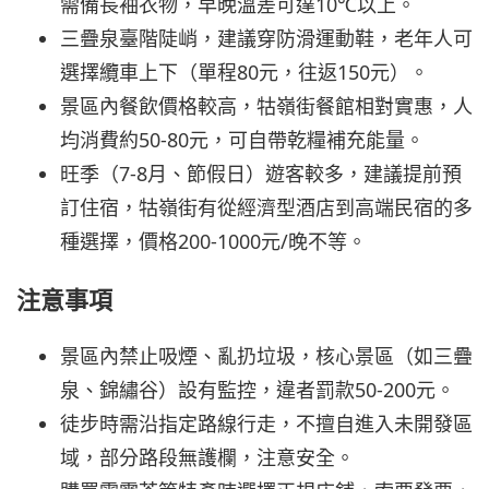
需備長袖衣物，早晚溫差可達10℃以上。
三疊泉臺階陡峭，建議穿防滑運動鞋，老年人可
選擇纜車上下（單程80元，往返150元）。
景區內餐飲價格較高，牯嶺街餐館相對實惠，人
均消費約50-80元，可自帶乾糧補充能量。
旺季（7-8月、節假日）遊客較多，建議提前預
訂住宿，牯嶺街有從經濟型酒店到高端民宿的多
種選擇，價格200-1000元/晚不等。
注意事項
景區內禁止吸煙、亂扔垃圾，核心景區（如三疊
泉、錦繡谷）設有監控，違者罰款50-200元。
徒步時需沿指定路線行走，不擅自進入未開發區
域，部分路段無護欄，注意安全。