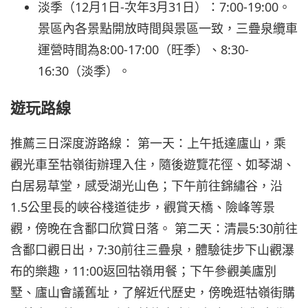
淡季（12月1日-次年3月31日）：7:00-19:00。
景區內各景點開放時間與景區一致，三疊泉纜車
運營時間為8:00-17:00（旺季）、8:30-
16:30（淡季）。
遊玩路線
推薦三日深度游路線： 第一天：上午抵達廬山，乘
觀光車至牯嶺街辦理入住，隨後遊覽花徑、如琴湖、
白居易草堂，感受湖光山色；下午前往錦繡谷，沿
1.5公里長的峽谷棧道徒步，觀賞天橋、險峰等景
觀，傍晚在含鄱口欣賞日落。 第二天：清晨5:30前往
含鄱口觀日出，7:30前往三疊泉，體驗徒步下山觀瀑
布的樂趣，11:00返回牯嶺用餐；下午參觀美廬別
墅、廬山會議舊址，了解近代歷史，傍晚逛牯嶺街購