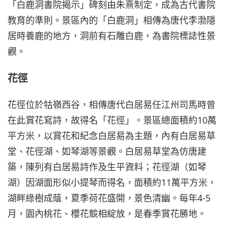
「白鹿洞書院揭示」碑刻由朱熹制定，成為古代書院
教育的準則。景區內的「白鹿洞」相傳為唐代李渤隱
居時養鹿的地方，洞前有石雕白鹿，為書院標誌性景
觀。
花徑
花徑位於牯嶺西谷，相傳唐代白居易任江州司馬時曾
在此賞花寫詩，故得名「花徑」。景區總面積約10萬
平方米，以賞花和紀念白居易為主題，內有白居易草
堂、花徑湖、如琴湖等景觀。白居易草堂為仿唐建
築，陳列有白居易詩作及生平資料；花徑湖（如琴
湖）因湖面形似小提琴而得名，面積約11萬平方米，
湖畔綠樹成蔭，夏季荷花盛開，景色清幽。每年4-5
月，園內桃花、櫻花競相綻放，是春季賞花勝地。