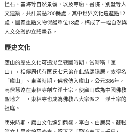
怪石、雲海等自然景觀，以及寺廟、書院、別墅等人
文建築，共計景點200餘處，其中世界文化遺產點12
處，國家重點文物保護單位18處，構成了一幅自然與
人文交融的立體畫卷。
歷史文化
廬山的歷史文化可追溯至戰國時期，當時稱「匡
山」，相傳周代有匡氏七兄弟在此結廬隱居，故得名
「廬山」。東漢時期，佛教傳入廬山，公元386年，
高僧慧遠在東林寺創立淨土宗，使廬山成為中國佛教
聖地之一，東林寺也成為佛教八大宗派之一淨土宗的
祖庭。
唐宋時期，廬山文化達到鼎盛，李白、白居易、蘇軾
等文人墨客紛至沓來，留下了「飛流直下三千尺」