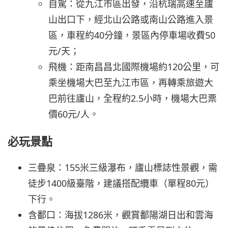
自駕：從九江市區出發，沿杭瑞高速至廬
山出口下，經北山公路或南山公路進入景
區，車程約40分鐘，景區內停車場收費50
元/天；
飛機：距南昌昌北國際機場約120公里，可
乘坐機場大巴至九江市區，再轉乘旅遊大
巴前往廬山，全程約2.5小時，機場大巴票
價60元/人。
必玩景點
三疊泉：155米三級瀑布，廬山標誌性景觀，需
徒步1400級臺階，建議搭配纜車（單程80元）
下行。
含鄱口：海拔1286米，觀賞鄱陽湖日出和雲海