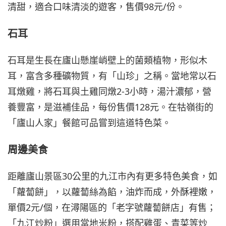
清甜，適合口味清淡的遊客，售價98元/份。
石耳
石耳是生長在廬山懸崖峭壁上的菌類植物，形似木
耳，富含多種礦物質，有「山珍」之稱。當地常以石
耳燉雞，將石耳與土雞同燉2-3小時，湯汁濃郁，營
養豐富，是滋補佳品，每份售價128元。在牯嶺街的
「廬山人家」餐館可品嘗到這道特色菜。
周邊美食
距離廬山景區30公里的九江市內有更多特色美食，如
「蘿蔔餅」，以蘿蔔絲為餡，油炸而成，外酥裡嫩，
單價2元/個，在潯陽區的「老字號蘿蔔餅店」有售；
「九江炒粉」選用當地米粉，搭配雞蛋、青菜等炒