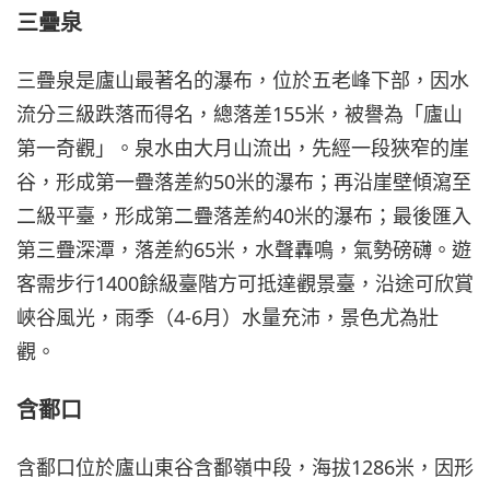
三疊泉
三疊泉是廬山最著名的瀑布，位於五老峰下部，因水
流分三級跌落而得名，總落差155米，被譽為「廬山
第一奇觀」。泉水由大月山流出，先經一段狹窄的崖
谷，形成第一疊落差約50米的瀑布；再沿崖壁傾瀉至
二級平臺，形成第二疊落差約40米的瀑布；最後匯入
第三疊深潭，落差約65米，水聲轟鳴，氣勢磅礴。遊
客需步行1400餘級臺階方可抵達觀景臺，沿途可欣賞
峽谷風光，雨季（4-6月）水量充沛，景色尤為壯
觀。
含鄱口
含鄱口位於廬山東谷含鄱嶺中段，海拔1286米，因形