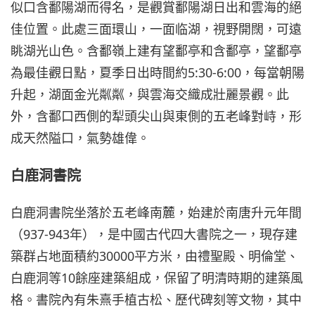
似口含鄱陽湖而得名，是觀賞鄱陽湖日出和雲海的絕
佳位置。此處三面環山，一面临湖，視野開闊，可遠
眺湖光山色。含鄱嶺上建有望鄱亭和含鄱亭，望鄱亭
為最佳觀日點，夏季日出時間約5:30-6:00，每當朝陽
升起，湖面金光粼粼，與雲海交織成壯麗景觀。此
外，含鄱口西側的犁頭尖山與東側的五老峰對峙，形
成天然隘口，氣勢雄偉。
白鹿洞書院
白鹿洞書院坐落於五老峰南麓，始建於南唐升元年間
（937-943年），是中國古代四大書院之一，現存建
築群占地面積約30000平方米，由禮聖殿、明倫堂、
白鹿洞等10餘座建築組成，保留了明清時期的建築風
格。書院內有朱熹手植古松、歷代碑刻等文物，其中