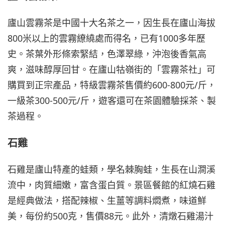
廬山雲霧茶是中國十大名茶之一，因生長在廬山海拔
800米以上的雲霧繚繞處而得名，已有1000多年歷
史。茶葉外形條索緊結，色澤翠綠，沖泡後香氣高
爽，滋味醇厚回甘。在廬山牯嶺街的「雲霧茶社」可
購買到正宗產品，特級雲霧茶售價約600-800元/斤，
一級茶300-500元/斤，遊客還可在茶園體驗採茶、製
茶過程。
石雞
石雞是廬山特產的蛙類，學名棘胸蛙，生長在山澗溪
流中，肉質細嫩，富含蛋白質。景區餐館的紅燒石雞
是經典做法，搭配辣椒、生薑等調料燜煮，味道鮮
美，每份約500克，售價88元。此外，清燉石雞湯汁