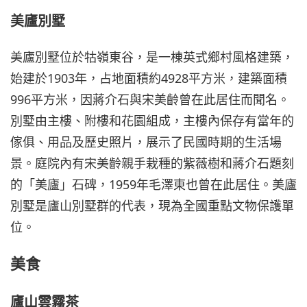
美廬別墅
美廬別墅位於牯嶺東谷，是一棟英式鄉村風格建築，
始建於1903年，占地面積約4928平方米，建築面積
996平方米，因蔣介石與宋美齡曾在此居住而聞名。
別墅由主樓、附樓和花園組成，主樓內保存有當年的
傢俱、用品及歷史照片，展示了民國時期的生活場
景。庭院內有宋美齡親手栽種的紫薇樹和蔣介石題刻
的「美廬」石碑，1959年毛澤東也曾在此居住。美廬
別墅是廬山別墅群的代表，現為全國重點文物保護單
位。
美食
廬山雲霧茶