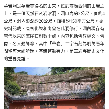
華岩洞是華岩寺得名的由來，位於寺廟西側的山岩之
上，是一個天然石灰岩溶洞，洞口高約3公尺，寬約4
公尺，洞內縱深約20公尺，面積約150平方公尺。據
史料記載，唐初化樂和尚曾在此洞修行，洞內現存有
唐代以來的摩崖石刻數十處，內容包括佛教經文、佛
像、名人題詠等，其中「華岩」二字石刻為明萬曆年
間聖可大師所題，字體蒼勁有力，是華岩寺歷史文化
的重要見證。