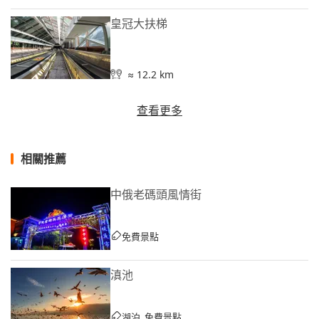
皇冠大扶梯
≈ 12.2 km
查看更多
相關推薦
中俄老碼頭風情街
免費景點
滇池
湖泊, 免費景點