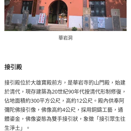
華岩洞
接引殿
接引殿位於大雄寶殿前方，是華岩寺的山門殿，始建
於清代，現存建築為20世紀90年代按清代形制修復，
佔地面積約300平方公尺，高約12公尺。殿內供奉阿
彌陀佛接引像，佛像高約4公尺，採用銅鑄工藝，通
體鎏金，佛像姿態為雙手接引狀，象徵「接引眾生往
生淨土」。