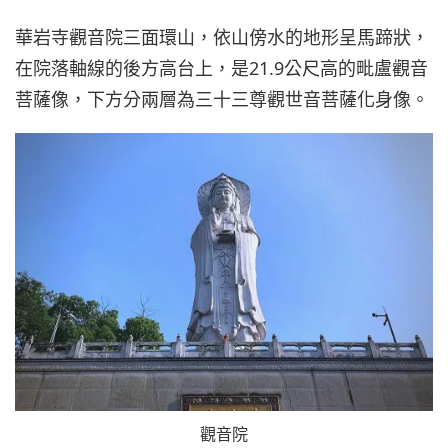
華岩寺觀音院三面環山，依山傍水的地形呈馬蹄狀，
在院落軸線的後方高台上，是21.9公尺高的毗盧觀音
菩薩像，下方分兩層為三十三尊觀世音菩薩化身像。
觀音院