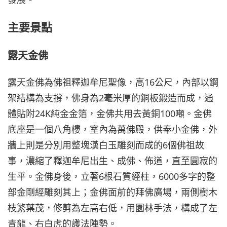
主要景點
露天金佛
露天金佛為佛祖釋迦牟尼聖像，高16公尺，內部以鋼
架結構為支撐，佛身為2毫米厚的銅板鍛造而成，通
體貼附24K純金金箔，金佛共用去黃銅100噸。金佛
底座是一個八角樓，室內為萬佛殿，供奉小金佛，外
牆上則是分別用整塊漢白玉雕刻而成的6個佛祖故
事，濃縮了釋迦牟尼出生、成佛、佈道，直至圓寂的
生平。金佛身後，立著6根石質經柱，6000多字的整
部金剛經雕刻其上；金佛面前的拜佛廣場，兩側樹木
枝繁葉茂，修剪為左高右低，用園林手法，構成了左
青龍、右白虎的護法陣勢。