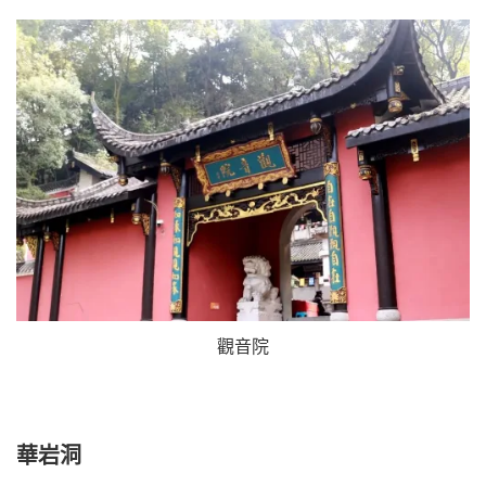
觀音院
華岩洞