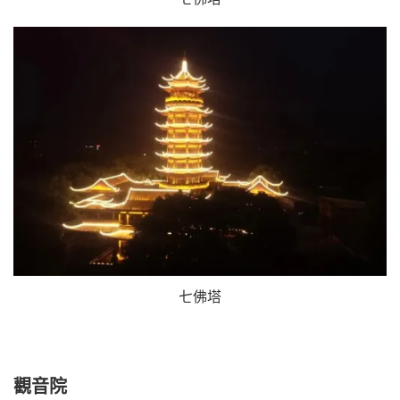
七佛塔
觀音院