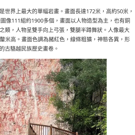
是世界上最大的單幅岩畫。畫面長達172米，高約50米，
種圖像111組約1900多個，畫面以人物造型為主，也有銅
之類，人物呈雙手向上弓張，雙腿半蹲舞狀。人像最大
20釐米高。畫面色調為赭紅色，線條粗獷，神態各異，形
的古駱越民族歷史畫卷。