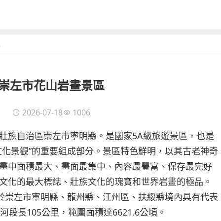
區
崇左市花山岩畫景區
2026-07-18
1006
壯族自治區崇左市寧明縣。是國家5A級旅遊景區，也是
文化景觀”的重要組成部分。景區特色鮮明，以其古老神奇
畫中面積最大、畫面最集中、內容最豐富、保存最完好
文化的最大標誌、壯族文化的瑰寶和世界岩畫的極品。
位於崇左市寧明縣、龍州縣、江州區、扶綏縣境內具有代表
段長105公里，範圍面積達6621.6公頃。