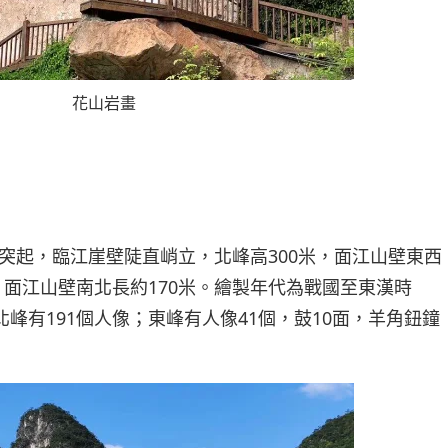
花山岩畫
突起，臨江崖壁陡直峭立，北峰高300米，面江山壁東西
米，面江山壁南北長約170米。繪製年代為戰國至東漢時
北峰有191個人像；東峰有人像41個，鼓10面，羊角鈕鐘