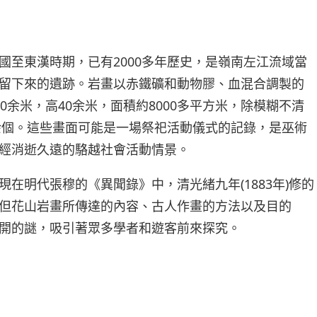
國至東漢時期，已有2000多年歷史，是嶺南左江流域當
留下來的遺跡。岩畫以赤鐵礦和動物膠、血混合調製的
0余米，高40余米，面積約8000多平方米，除模糊不清
0余個。這些畫面可能是一場祭祀活動儀式的記錄，是巫術
經消逝久遠的駱越社會活動情景。
在明代張穆的《異聞錄》中，清光緒九年(1883年)修的
但花山岩畫所傳達的內容、古人作畫的方法以及目的
開的謎，吸引著眾多學者和遊客前來探究。