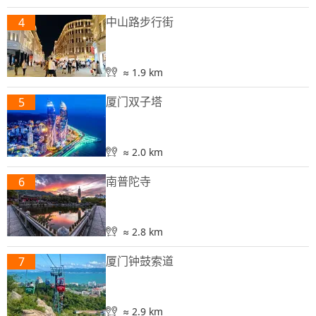
中山路步行街
4
≈ 1.9 km
厦门双子塔
5
≈ 2.0 km
南普陀寺
6
≈ 2.8 km
厦门钟鼓索道
7
≈ 2.9 km