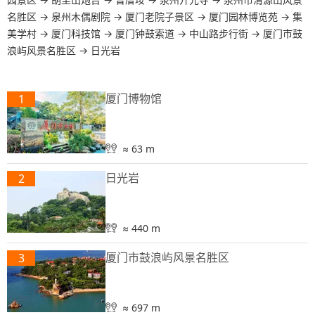
名胜区
→
泉州木偶剧院
→
厦门老院子景区
→
厦门园林博览苑
→
集
美学村
→
厦门科技馆
→
厦门钟鼓索道
→
中山路步行街
→
厦门市鼓
浪屿风景名胜区
→
日光岩
厦门博物馆
1
≈ 63 m
日光岩
2
≈ 440 m
厦门市鼓浪屿风景名胜区
3
≈ 697 m