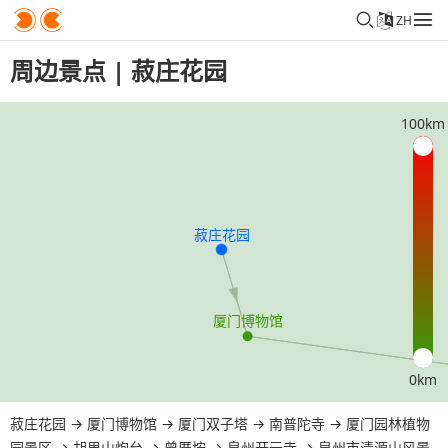
ZH
周边景点 | 菽庄花园
100km
0km
菽庄花园
→
厦门博物馆
→
厦门双子塔
→
南普陀寺
→
厦门园林植物
园景区
→
胡里山炮台
→
曾厝垵
→
泉州开元寺
→
泉州市清源山风景