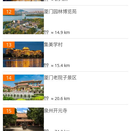
厦门园林博览苑
12
≈ 14.9 km
集美学村
13
≈ 15.4 km
厦门老院子景区
14
≈ 20.6 km
泉州开元寺
15