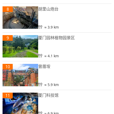
胡里山炮台
8
≈ 3.9 km
厦门园林植物园景区
9
≈ 4.1 km
曾厝垵
10
≈ 5.9 km
厦门科技馆
11
≈ 6.9 km