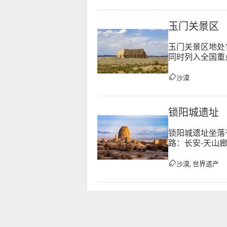
玉门关景区
玉门关景区地处
同时列入全国重
游览步道、陈列
沙漠
锁阳城遗址
锁阳城遗址坐落
路：长安-天山
外城与内城两部
沙漠, 世界遗产