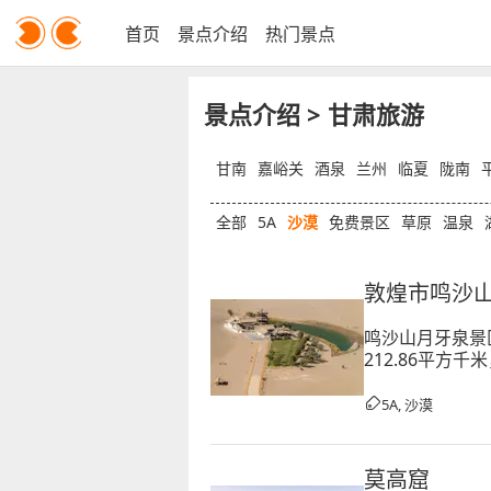
首页
景点介绍
热门景点
景点介绍
> 甘肃旅游
甘南
嘉峪关
酒泉
兰州
临夏
陇南
全部
5A
沙漠
免费景区
草原
温泉
敦煌市鸣沙
鸣沙山月牙泉景
212.86平方
方式著称于世，
5A, 沙漠
莫高窟