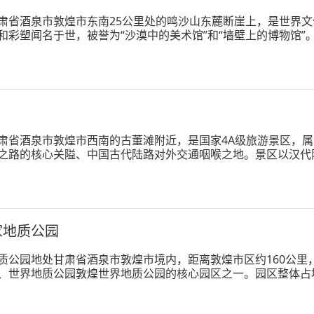
肃省酒泉市敦煌市东南25公里处的鸣沙山东麓断崖上，是世界
和彩塑闻名于世，被誉为“沙漠中的美术馆”和“墙壁上的博物馆
、五代、西夏、元等历代兴建，形成巨大规模。
肃省酒泉市敦煌市西南的古董滩附近，是国家4A级旅游景区，
之路的核心关隘、中国古代陆路对外交通咽喉之地。景区以汉代
化与戈壁自然风光，是敦煌文旅的标志性景区之一。
家地质公园
质公园地处甘肃省酒泉市敦煌市境内，距离敦煌市区约160公里
、世界地质公园敦煌世界地质公园的核心园区之一。园区整体占地
新世，整体海拔区间在70米至120米之间，是国内规模宏大、