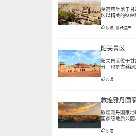
莫高窟坐落于甘
区以精美的壁画
经北朝、隋、唐
沙漠, 世界遗产
阳关景区
阳关景区位于甘
分，也是古丝绸
路文化、军事文
沙漠
敦煌雅丹国
敦煌雅丹国家地
国家级地质公园
成于第四纪晚更
沙漠