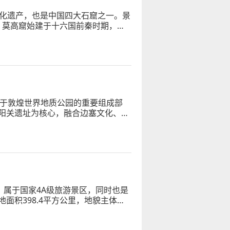
文化遗产，也是中国四大石窟之一。景
”。莫高窟始建于十六国前秦时期，历
属于敦煌世界地质公园的重要组成部
阳关遗址为核心，融合边塞文化、丝
，属于国家4A级旅游景区，同时也是
面积398.4平方公里，地貌主体形
形态典型的风蚀雅丹地貌群落。