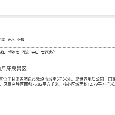
平凉
天水
张掖
湖泊
博物馆
河流
寺庙
世界遗产
山月牙泉景区
区位于甘肃省酒泉市敦煌市城南5千米处。是世界地质公园，国家
千米，风景名胜区面积76.82平方千米，核心区域面积12.79平方
被誉为“塞外风光之一绝”