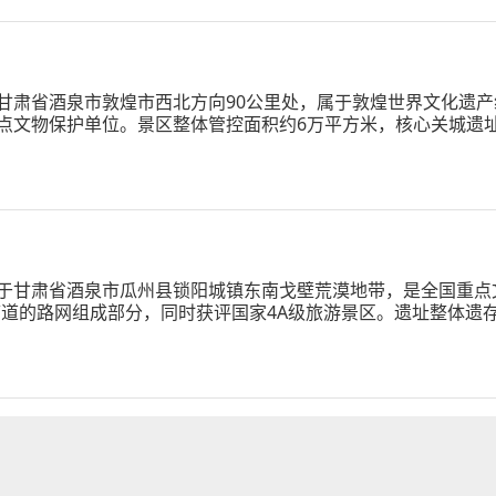
甘肃省酒泉市敦煌市西北方向90公里处，属于敦煌世界文化遗产
点文物保护单位。景区整体管控面积约6万平方米，核心关城遗址
展厅、观景平台等设施占地约0.145万平方米。
于甘肃省酒泉市瓜州县锁阳城镇东南戈壁荒漠地带，是全国重点
廊道的路网组成部分，同时获评国家4A级旅游景区。遗址整体遗存
分，内城面积21万平方米，外城面积约15万平方米，城内残存