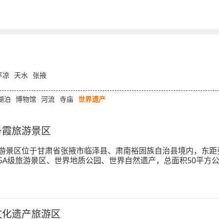
平凉
天水
张掖
湖泊
博物馆
河流
寺庙
世界遗产
丹霞旅游景区
游景区位于甘肃省张掖市临泽县、肃南裕固族自治县境内，东距张
5A级旅游景区、世界地质公园、世界自然遗产，总面积50平方
方干旱地区发育最典型的丹霞地貌，也是国内唯一的丹霞地貌与
于一身
文化遗产旅游区