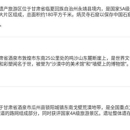
遗产旅游区位于甘肃省临夏回族自治州永靖县境内，是国家5A
大片区组成，总面积约180平方千米。炳灵寺石窟以保存中国石
82身，壁画约900平方米
产
肃省酒泉市敦煌市东南25公里处的鸣沙山东麓断崖上，是世界
和彩塑闻名于世，被誉为“沙漠中的美术馆”和“墙壁上的博物馆
、五代、西夏、元等历代兴建，形成巨大规模。
于甘肃省酒泉市瓜州县锁阳城镇东南戈壁荒漠地带，是全国重点
廊道的路网组成部分，同时获评国家4A级旅游景区。遗址整体遗存
分，内城面积21万平方米，外城面积约15万平方米，城内残存