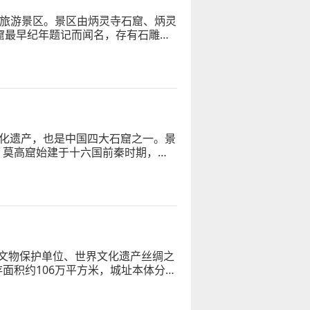
级旅游景区。景区由炳灵寺石窟、炳灵
窟最早纪年题记而闻名，存有石雕造
文化遗产，也是中国四大石窟之一。景
”。莫高窟始建于十六国前秦时期，历
文物保护单位、世界文化遗产丝绸之
面积约106万平方米，城址本体分为
夯土墙体总长度超7千米