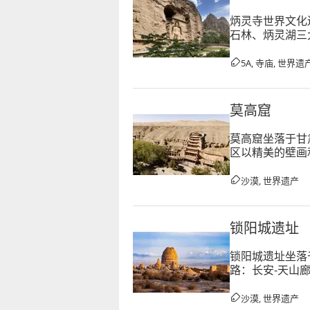
炳灵寺世界文化
石林、炳灵湖三
像694身，泥塑
5A, 寺庙, 世界遗
莫高窟
莫高窟坐落于甘
区以精美的壁画
经北朝、隋、唐
沙漠, 世界遗产
锁阳城遗址
锁阳城遗址坐落
路：长安-天山
外城与内城两部
沙漠, 世界遗产