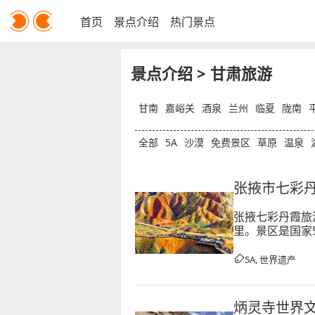
首页
景点介绍
热门景点
景点介绍
> 甘肃旅游
甘南
嘉峪关
酒泉
兰州
临夏
陇南
全部
5A
沙漠
免费景区
草原
温泉
张掖市七彩
张掖七彩丹霞旅
里。景区是国家
里。它是中国北
险、奇、幽、美
5A, 世界遗产
炳灵寺世界