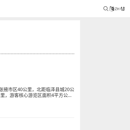
ZH
掖市区40公里，北距临泽县城20公
公里，游客核心游览区面积4平方公
彩色丘陵景观高度复合区，集雄、