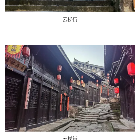
云梯街
云梯街