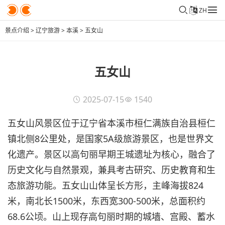
ZH
景点介绍
>
辽宁旅游
>
本溪
>
五女山
五女山
2025-07-15
1540
五女山风景区位于辽宁省本溪市桓仁满族自治县桓仁
镇北侧8公里处，是国家5A级旅游景区，也是世界文
化遗产。景区以高句丽早期王城遗址为核心，融合了
历史文化与自然景观，兼具考古研究、历史教育和生
态旅游功能。五女山山体呈长方形，主峰海拔824
米，南北长1500米，东西宽300-500米，总面积约
68.6公顷。山上现存高句丽时期的城墙、宫殿、蓄水