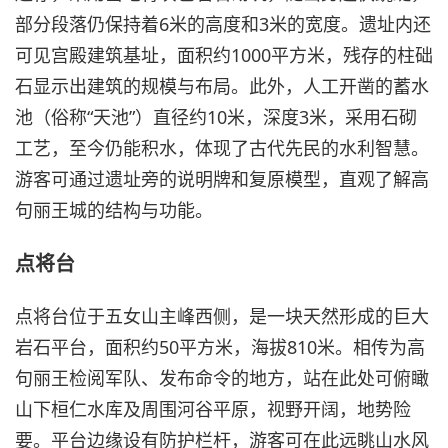
部分段落仍保持着6米的高度和3米的宽度。遗址内还
可见宫殿建筑基址，面积约1000平方米，残存的柱础
石显示出建筑的规模与布局。此外，人工开凿的蓄水
池（俗称“天池”）直径约10米，深度3米，采用石砌
工艺，至今仍能积水，体现了古代先民的水利智慧。
游客可通过遗址旁的说明牌和复原模型，直观了解高
句丽王城的结构与功能。
点将台
点将台位于五女山主峰西侧，是一块天然形成的巨大
岩石平台，面积约50平方米，海拔810米。相传为高
句丽王检阅军队、发布命令的地方，站在此处可俯瞰
山下桓仁水库及周围河谷平原，视野开阔，地势险
要。平台边缘设有防护栏杆，游客可在此远眺山水风