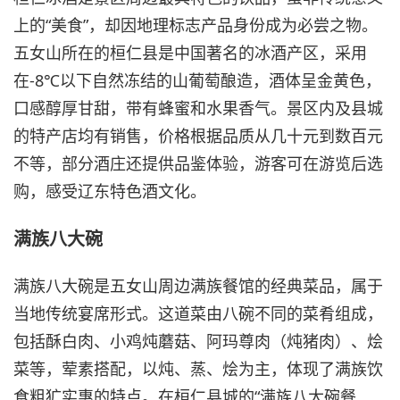
上的“美食”，却因地理标志产品身份成为必尝之物。
五女山所在的桓仁县是中国著名的冰酒产区，采用
在-8℃以下自然冻结的山葡萄酿造，酒体呈金黄色，
口感醇厚甘甜，带有蜂蜜和水果香气。景区内及县城
的特产店均有销售，价格根据品质从几十元到数百元
不等，部分酒庄还提供品鉴体验，游客可在游览后选
购，感受辽东特色酒文化。
满族八大碗
满族八大碗是五女山周边满族餐馆的经典菜品，属于
当地传统宴席形式。这道菜由八碗不同的菜肴组成，
包括酥白肉、小鸡炖蘑菇、阿玛尊肉（炖猪肉）、烩
菜等，荤素搭配，以炖、蒸、烩为主，体现了满族饮
食粗犷实惠的特点。在桓仁县城的“满族八大碗餐