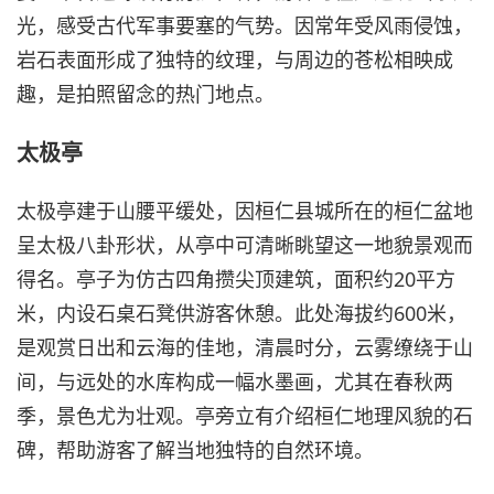
光，感受古代军事要塞的气势。因常年受风雨侵蚀，
岩石表面形成了独特的纹理，与周边的苍松相映成
趣，是拍照留念的热门地点。
太极亭
太极亭建于山腰平缓处，因桓仁县城所在的桓仁盆地
呈太极八卦形状，从亭中可清晰眺望这一地貌景观而
得名。亭子为仿古四角攒尖顶建筑，面积约20平方
米，内设石桌石凳供游客休憩。此处海拔约600米，
是观赏日出和云海的佳地，清晨时分，云雾缭绕于山
间，与远处的水库构成一幅水墨画，尤其在春秋两
季，景色尤为壮观。亭旁立有介绍桓仁地理风貌的石
碑，帮助游客了解当地独特的自然环境。