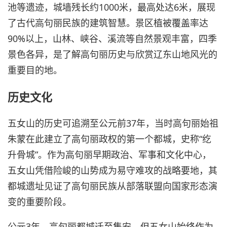
池等遗迹，城墙残长约1000米，最高处达6米，展现
了古代高句丽民族的建筑智慧。景区植被覆盖率达
90%以上，山林、峡谷、溪流等自然景观丰富，四季
景色各异，是了解高句丽历史与欣赏辽东山地风光的
重要目的地。
历史文化
五女山的历史可追溯至公元前37年，当时高句丽始祖
朱蒙在此建立了高句丽政权的第一个都城，史称“纥
升骨城”。作为高句丽早期政治、军事和文化中心，
五女山凭借险峻的山势成为易守难攻的战略要地，其
都城遗址见证了高句丽民族从部落联盟向国家形态演
变的重要阶段。
公元3年，高句丽都城迁至集安，但五女山始终作为