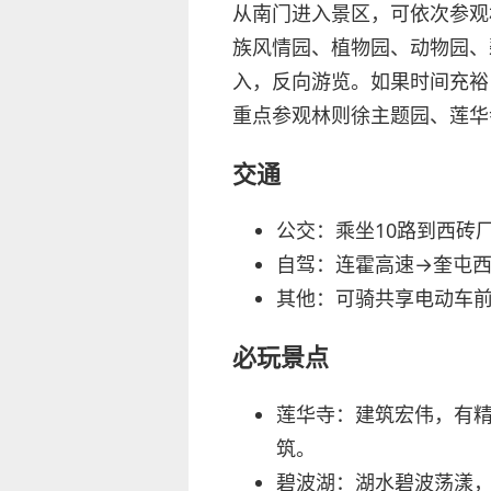
从南门进入景区，可依次参观
族风情园、植物园、动物园、
入，反向游览。如果时间充裕
重点参观林则徐主题园、莲华
交通
公交：乘坐10路到西砖
自驾：连霍高速→奎屯西
其他：可骑共享电动车
必玩景点
莲华寺：建筑宏伟，有
筑。
碧波湖：湖水碧波荡漾