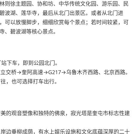
林则徐主题园、协和坊、中华传统文化园、游乐园、民
碧波湖、莲华寺，最后从北门出景区。或者从北门进
，可以放慢脚步，细细欣赏每个景点；若时间较紧，可
寺、碧波湖等核心景点。
厂站下车，即到公园北门。
立交桥→奎阿高速→G217→乌鲁木齐西路、北京西路。
前往，也可选择打车出行。
精美的观音塑像和独特的佛泉，寂光塔是奎屯市标志性建
，岸边垂柳成荫，有水上娱乐设施和文化底蕴深厚的二十