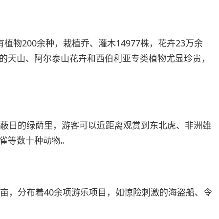
，有植物200余种，栽植乔、灌木14977株，花卉23万余
的天山、阿尔泰山花卉和西伯利亚专类植物尤显珍贵，
天蔽日的绿荫里，游客可以近距离观赏到东北虎、非洲雄
雀等数十种动物。
0亩，分布着40余项游乐项目，如惊险刺激的海盗船、令