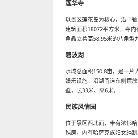
莲华寺
以景区莲花岛为核心，沿中轴
建筑面积18072平方米。寺
角矗立着高58.95米的八角
碧波湖
水域总面积150.8亩，是
娱乐设施。沿湖甬道东侧摆放
壁，长33米、高6米。
民族风情园
位于景区西北面，带有浓郁哈
毡房，内有哈萨克族妇女绣制