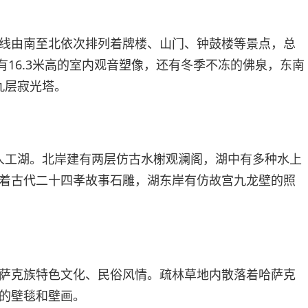
线由南至北依次排列着牌楼、山门、钟鼓楼等景点，总
内有16.3米高的室内观音塑像，还有冬季不冻的佛泉，东南
型九层寂光塔。
一片人工湖。北岸建有两层仿古水榭观澜阁，湖中有多种水上
着古代二十四孝故事石雕，湖东岸有仿故宫九龙壁的照
萨克族特色文化、民俗风情。疏林草地内散落着哈萨克
的壁毯和壁画。