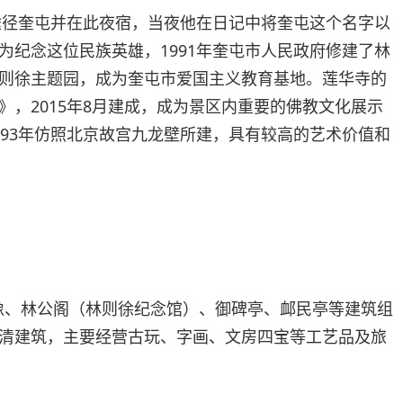
犁途径奎屯并在此夜宿，当夜他在日记中将奎屯这个名字以
为纪念这位民族英雄，1991年奎屯市人民政府修建了林
则徐主题园，成为奎屯市爱国主义教育基地。莲华寺的
》，2015年8月建成，成为景区内重要的佛教文化展示
993年仿照北京故宫九龙壁所建，具有较高的艺术价值和
雕像、林公阁（林则徐纪念馆）、御碑亭、䘏民亭等建筑组
清建筑，主要经营古玩、字画、文房四宝等工艺品及旅