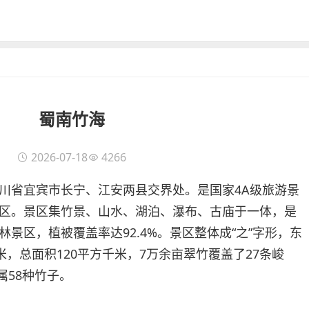
蜀南竹海
2026-07-18
4266
川省宜宾市长宁、江安两县交界处。是国家4A级旅游景
区。景区集竹景、山水、湖泊、瀑布、古庙于一体，是
景区，植被覆盖率达92.4%。景区整体成“之”字形，东
米，总面积120平方千米，7万余亩翠竹覆盖了27条峻
属58种竹子。