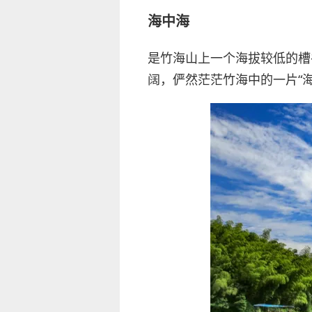
海中海
是竹海山上一个海拔较低的槽
阔，俨然茫茫竹海中的一片“