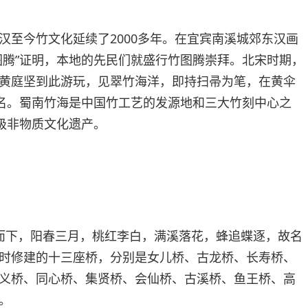
汉至今竹文化延续了2000多年。在宜宾南溪城郊东汉画
图腾”证明，本地的先民们就盛行竹图腾崇拜。北宋时期，
黄庭坚到此游玩，见翠竹海洋，即持扫帚为笔，在黄伞
得名。蜀南竹海是中国竹工艺的发源地和三大竹刻中心之
家级非物质文化遗产。
而下，阳春三月，桃红李白，满溪落花，蜂追蝶逐，故名
时修建的十三座桥，分别是女儿桥、古龙桥、长寿桥、
义桥、同心桥、集贤桥、会仙桥、古溪桥、鱼王桥、高
。