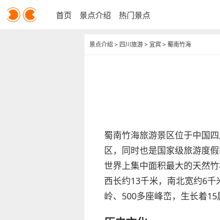
首页
景点介绍
热门景点
景点介绍
>
四川旅游
>
宜宾
>
蜀南竹海
蜀南竹海旅游景区位于中国四
区，同时也是国家级旅游度假
世界上集中面积最大的天然竹林
西长约13千米，南北宽约6千
岭、500多座峰峦，生长着15