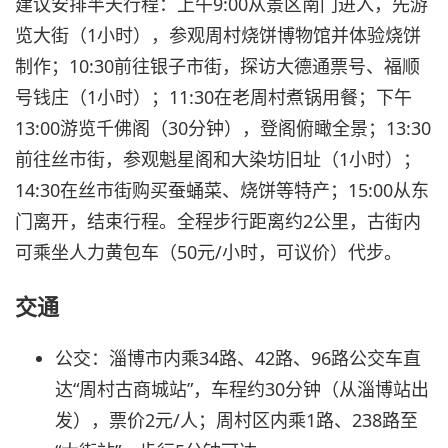
建议安排半天行程：上午9:00从景区南门进入，先游
览大街（1小时），参观周村烧饼博物馆并体验烧饼
制作；10:30前往银子市街，探访大德通票号、福顺
号钱庄（1小时）；11:30在老周村煮锅用餐；下午
13:00游览千佛阁（30分钟），登阁俯瞰全景；13:30
前往丝市街，参观魁星阁和大染坊旧址（1小时）；
14:30在丝市街购买蚕蛹菜、烧饼等特产；15:00从东
门离开，结束行程。全程步行距离约2公里，古街内
可乘坐人力黄包车（50元/小时，可议价）代步。
交通
公交：淄博市内乘34路、42路、96路公交车直
达“周村古商城站”，车程约30分钟（从淄博站出
发），票价2元/人；周村区内乘1路、238路至