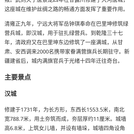
这座城在维护丝绸之路的畅通方面发挥了重要作用。
清雍正九年，宁远大将军岳钟琪奉命在巴里坤修筑绿
营兵城，即汉城，用于驻扎绿营兵。到乾隆三十七
年，清政府又在巴里坤东边修筑了一座满城，从甘
肃、安西调来2000名携带家眷满营旗兵长期驻守。新
疆建省后，城内满旗官兵于光绪十四年迁往奇台。
主要景点
汉城
修建于1731年，为长方形，东西长1553.5米，南北
宽788.7米，用土夯筑而成，夯层厚约11厘米。城墙
高6.8米，上筑女儿墙，并设有墙垛，城墙四角设角