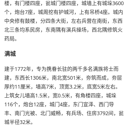
楼，有门楼四座，瓮城门楼四座，城墙上有城垛3600
个，炮台7座，城周挖有护城河，上有吊桥4座。城内
中央修有鼓楼，分四条大街，左右兵营在南街，东西
北三条均系民房，东南隅有演兵操场，西北隅修筑火
药局。
满城
建于1772年，专为携眷长驻的两千多名满族将士而
建，东西长1306米，南北宽501米，夯筑而成，夯层
厚约11厘米，墙高7米，顶宽3.2米，底宽5米左右。
上筑女儿墙高1.5米，宽0.5米，有角楼四座，城垛
116个，炮台12座，城门4座，东门宣泽、西门导
丰、南门光被、北门威畅，有兵场、住房3792间，瓮
城半径32米。