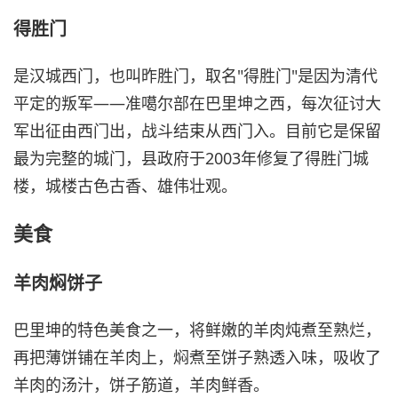
得胜门
是汉城西门，也叫昨胜门，取名"得胜门"是因为清代
平定的叛军——准噶尔部在巴里坤之西，每次征讨大
军出征由西门出，战斗结束从西门入。目前它是保留
最为完整的城门，县政府于2003年修复了得胜门城
楼，城楼古色古香、雄伟壮观。
美食
羊肉焖饼子
巴里坤的特色美食之一，将鲜嫩的羊肉炖煮至熟烂，
再把薄饼铺在羊肉上，焖煮至饼子熟透入味，吸收了
羊肉的汤汁，饼子筋道，羊肉鲜香。