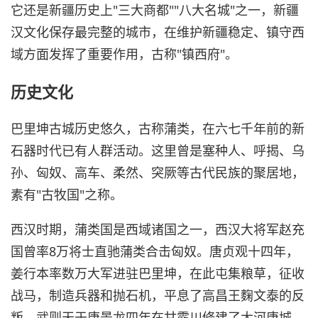
它还是新疆历史上"三大商都""八大名城"之一，新疆
汉文化保存最完整的城市，在维护新疆稳定、镇守西
域方面发挥了重要作用，古称"镇西府"。
历史文化
巴里坤古城历史悠久，古称蒲类，在六七千年前的新
石器时代已有人群活动。这里曾是塞种人、呼揭、乌
孙、匈奴、高车、柔然、突厥等古代民族的聚居地，
素有"古牧国"之称。
西汉时期，蒲类国是西域诸国之一，西汉大将军赵充
国曾率8万将士直驰蒲类合击匈奴。唐贞观十四年，
姜行本率数万大军进驻巴里坤，在此屯集粮草，征收
战马，制造兵器和抛石机，平息了高昌王麴文泰的反
叛。武则天于唐景龙四年在甘露川修建了大河唐城，