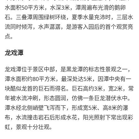
水面积50平方米，水深3米，潭周遍布光滑的鹅卵
石。三叠潭周围绿树环绕，夏季水量充沛时，三层水
流同时倾泻，水声潺潺，是游客入园后的首个观赏亮
点。
龙戏潭
龙戏潭位于景区中部，是黑龙潭的标志性景观之一，
潭水面积约80平方米，最深处达5米，因潭中央有一
块酷似龙首的巨石而得名。巨石高约3米，宽2米，常
年被水流冲刷，形态圆润，仿佛一条巨龙潜伏水中。
潭水经北侧峭壁飞泻而下，形成宽5米、高8米的瀑
布，水流撞击岩石后形成水花，阳光照射下常出现彩
虹，景观十分壮观。