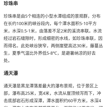
珍珠串
珍珠串是由5个相连的小型水潭组成的景观群，分布
在长约100米的峡谷段内，每个潭水面积5-10平方
米，水深0.5-1米，由落差不足2米的溪流串联。水流
经过岩石缝隙时，形成细密的水线，如珍珠串联，因
而得名。此处峡谷狭窄，两侧崖壁高达30米，藤蔓丛
生，夏季气温比外界低5-8℃，是避暑纳凉的好去
处。
通天瀑
通天瀑是黑龙潭落差最大的瀑布景观，位于景区上
部，瀑布高25米，宽4米，水流从崖顶倾泻而下，冲
击底部岩石形成深潭，潭水面积约60平方米，水深4