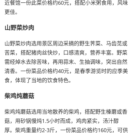
近餐馆一份此菜价格约60元，搭配小米粥食用，风味
更佳。
山野菜炒肉
山野菜炒肉选用景区周边采摘的野生荠菜、马齿苋或
苦菜，搭配猪肉丝快炒，口感清爽，营养丰富。野菜
需经焯水去除苦味，再用蒜末、生抽调味，突出自然
清香。一份菜品价格约40元，是春季游览时的应季美
食，体现了当地的饮食特色。
柴鸡炖蘑菇
柴鸡炖蘑菇选用当地散养的柴鸡，搭配野生榛蘑或香
菇，用砂锅慢炖1.5小时而成，鸡肉紧实，汤汁醇
厚。柴鸡重量约2-3斤，一份菜品价格约160元，可供