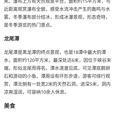
米。瀑布上方有天然观景平台，面积约15平方米，可
近距离观赏瀑布全貌，感受水流冲击产生的轰鸣与水
雾。冬季瀑布部分结冰，形成冰瀑景观，形态奇特，
是冬季游览的热门景点。
龙尾潭
龙尾潭是黑龙潭的终点景观，也是18潭中最大的潭
水，面积约120平方米，最深处达6米，因位于峡谷末
端，形似龙尾而得名。潭水清澈见底，可见潭底鹅卵
石和游动的小鱼。潭周设有环形步道，游客可绕行观
赏，潭北侧有一处宽2米的天然石洞，进深5米，洞内
凉爽湿润，可容纳10余人休息。
美食