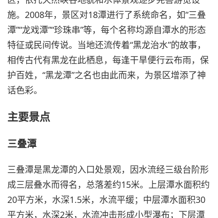
施。2008年，景区对18潭进行了系统命名，如“三叠
潭”“龙戏潭”“珍珠串”等，每个名称均源自潭水的形态
特征或民间传说。当地还流传着“黑龙治水”的故事，
相传古代有黑龙在此栖息，每逢干旱便行云布雨，保
护百姓，“黑龙潭”之名也由此而来，为景区增添了神
话色彩。
主要景点
三叠潭
三叠潭是黑龙潭的入口处景观，因水流经三级台阶形
成三层叠水而得名，总落差约15米。上层潭水面积约
20平方米，水深1.5米，水流平缓；中层潭水面积30
平方米，水深2米，水流冲击形成小型瀑布；下层潭