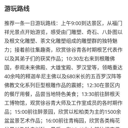
游玩路线
推荐一条一日游玩路线：上午9:00到达景区，从福门
祥光景点开始游览，感受由门雕塑、奇石、八卦图以
及根文化雕塑、茶文化雕塑组成的雕塑群的独特魅
力；接着前往集趣斋，欣赏徐谷青各时期根艺代表作
以及其弟子们的获奖作品；10:30左右来到根雕佛
国，参观未来佛殿、大雄宝殿、罗汉堂等，领略重达
40余吨的释迦牟尼主佛以及680米长的五百罗汉阵等
佛教文化系列巨型根雕作品的震撼；12:30在景区内
的餐厅用餐，品尝当地特色美食；13:30前往醉根天
工博物馆，观赏徐谷青大师及工作室成员的各时期作
品；15:00前往醉景园，欣赏以松柏类为主的1500余
盆盆景艺术作品；16:00前往青梅园，欣赏各类梅花