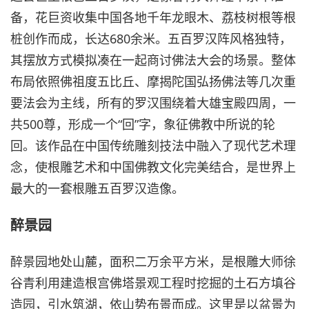
备，花巨资收集中国各地千年龙眼木、荔枝树根等根
桩创作而成，长达680余米。五百罗汉阵风格独特，
其摆放方式模拟凑在一起商讨佛法大会的场景。整体
布局依照佛祖度五比丘、摩揭陀国弘扬佛法等几次重
要法会为主线，所有的罗汉围绕着大雄宝殿四周，一
共500尊，形成一个“回”字，象征佛教中所说的轮
回。该作品在中国传统雕刻技法中融入了现代艺术理
念，使根雕艺术和中国佛教文化完美结合，是世界上
最大的一套根雕五百罗汉造像。
醉景园
醉景园地处山麓，面积二万余平方米，是根雕大师徐
谷青利用建造根宫佛塔景观工程时挖掘的土石方填谷
造园，引水筑湖，依山势布景而成。这里是以盆景为