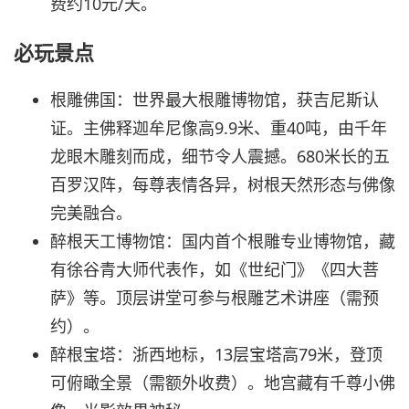
费约10元/天。
必玩景点
根雕佛国：世界最大根雕博物馆，获吉尼斯认
证。主佛释迦牟尼像高9.9米、重40吨，由千年
龙眼木雕刻而成，细节令人震撼。680米长的五
百罗汉阵，每尊表情各异，树根天然形态与佛像
完美融合。
醉根天工博物馆：国内首个根雕专业博物馆，藏
有徐谷青大师代表作，如《世纪门》《四大菩
萨》等。顶层讲堂可参与根雕艺术讲座（需预
约）。
醉根宝塔：浙西地标，13层宝塔高79米，登顶
可俯瞰全景（需额外收费）。地宫藏有千尊小佛