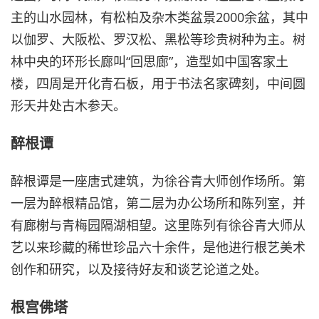
主的山水园林，有松柏及杂木类盆景2000余盆，其中
以伽罗、大阪松、罗汉松、黑松等珍贵树种为主。树
林中央的环形长廊叫“回思廊”，造型如中国客家土
楼，四周是开化青石板，用于书法名家碑刻，中间圆
形天井处古木参天。
醉根谭
醉根谭是一座唐式建筑，为徐谷青大师创作场所。第
一层为醉根精品馆，第二层为办公场所和陈列室，并
有廊榭与青梅园隔湖相望。这里陈列有徐谷青大师从
艺以来珍藏的稀世珍品六十余件，是他进行根艺美术
创作和研究，以及接待好友和谈艺论道之处。
根宫佛塔