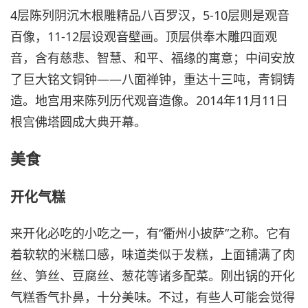
4层陈列阴沉木根雕精品八百罗汉，5-10层则是观音
百像，11-12层设观音壁画。顶层供奉木雕四面观
音，含有慈悲、智慧、和平、福缘的寓意；中间安放
了巨大铭文铜钟——八面禅钟，重达十三吨，青铜铸
造。地宫用来陈列历代观音造像。2014年11月11日
根宫佛塔圆成大典开幕。
美食
开化气糕
来开化必吃的小吃之一，有“衢州小披萨”之称。它有
着软软的米糕口感，味道类似于发糕，上面铺满了肉
丝、笋丝、豆腐丝、葱花等诸多配菜。刚出锅的开化
气糕香气扑鼻，十分美味。不过，有些人可能会觉得