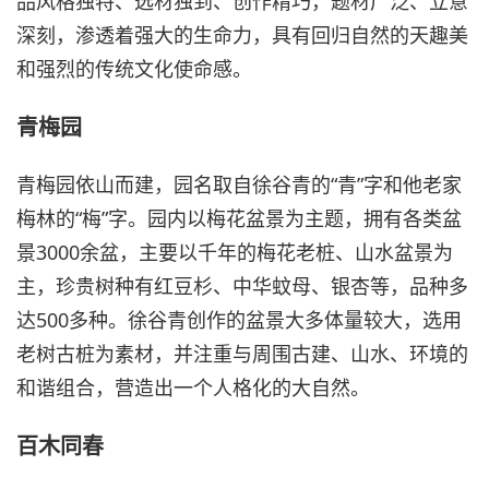
品风格独特、选材独到、创作精巧，题材广泛、立意
深刻，渗透着强大的生命力，具有回归自然的天趣美
和强烈的传统文化使命感。
青梅园
青梅园依山而建，园名取自徐谷青的“青”字和他老家
梅林的“梅”字。园内以梅花盆景为主题，拥有各类盆
景3000余盆，主要以千年的梅花老桩、山水盆景为
主，珍贵树种有红豆杉、中华蚊母、银杏等，品种多
达500多种。徐谷青创作的盆景大多体量较大，选用
老树古桩为素材，并注重与周围古建、山水、环境的
和谐组合，营造出一个人格化的大自然。
百木同春