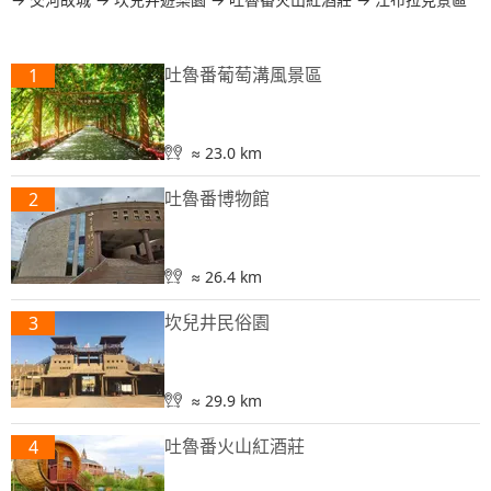
吐魯番葡萄溝風景區
1
≈ 23.0 km
吐魯番博物館
2
≈ 26.4 km
坎兒井民俗園
3
≈ 29.9 km
吐魯番火山紅酒莊
4