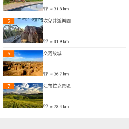
≈ 31.8 km
坎兒井遊樂園
5
≈ 31.9 km
交河故城
6
≈ 36.7 km
江布拉克景區
7
≈ 78.4 km