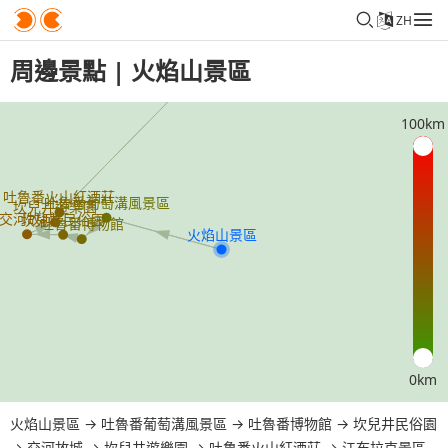
ZH
周邊景點 | 火焰山景區
100km
0km
火焰山景區
→
吐魯番葡萄溝風景區
→
吐魯番博物館
→
坎兒井民俗園
→
交河故城
→
坎兒井遊樂園
→
吐魯番火山紅酒莊
→
江布拉克景區