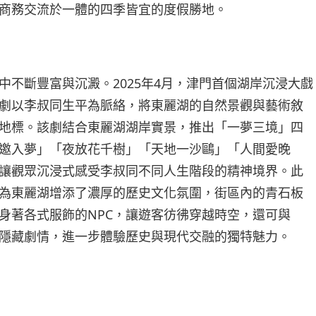
商務交流於一體的四季皆宜的度假勝地。
中不斷豐富與沉澱。2025年4月，津門首個湖岸沉浸大戲
劇以李叔同生平為脈絡，將東麗湖的自然景觀與藝術敘
地標。該劇結合東麗湖湖岸實景，推出「一夢三境」四
邀入夢」「夜放花千樹」「天地一沙鷗」「人間愛晚
讓觀眾沉浸式感受李叔同不同人生階段的精神境界。此
為東麗湖增添了濃厚的歷史文化氛圍，街區內的青石板
身著各式服飾的NPC，讓遊客彷彿穿越時空，還可與
鎖隱藏劇情，進一步體驗歷史與現代交融的獨特魅力。