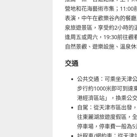
營地和花海藝術市集；11:
表演，中午在歡樂谷內的餐廳用
泉旅遊景區，享受約2小時的溫
逢周五或周六，19:30前
自然景觀、遊樂設施、溫泉休
交通
公共交通：可乘坐天津公
步行約1000米即可到
港經濟區站」，換乘公交
自駕：從天津市區出發
往東麗湖旅遊度假區，全
停車場，停車費一般為5
計程車/網約車：從天津