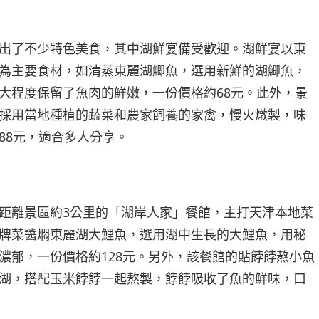
出了不少特色美食，其中湖鮮宴備受歡迎。湖鮮宴以東
為主要食材，如清蒸東麗湖鯽魚，選用新鮮的湖鯽魚，
大程度保留了魚肉的鮮嫩，一份價格約68元。此外，景
採用當地種植的蔬菜和農家飼養的家禽，慢火燉製，味
88元，適合多人分享。
距離景區約3公里的「湖岸人家」餐館，主打天津本地菜
牌菜醬燜東麗湖大鯉魚，選用湖中生長的大鯉魚，用秘
濃郁，一份價格約128元。另外，該餐館的貼餑餑熬小魚
湖，搭配玉米餑餑一起熬製，餑餑吸收了魚的鮮味，口