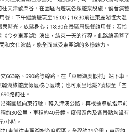
00前往天津歡樂谷，在園區內遊玩各類遊樂設施，觀看演藝
餐，下午繼續遊玩至16:00；16:30前往東麗湖恆大溫
泉時光，放鬆身心；18:30在景區周邊餐館用餐；若恰
往觀看《今夕東麗湖》演出，結束一天的行程。此路線涵蓋了
閒和文化演藝，能全面感受東麗湖的多樣魅力。
交663路、690路等線路，在「東麗湖度假村」站下車，
達東麗湖旅遊度假區核心區域；也可乘坐地鐵2號線至「空
690路前往。
，沿衛國道向東行駛，轉入津漢公路，再根據導航指示前
程約30公里，車程約40分鐘。度假區內及各景點均設有
元/小時。
站打車前往東麗湖旅遊度假區，全程約25公里，車程約